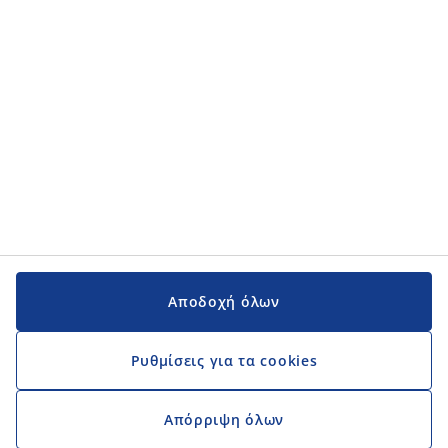
Εγχειρίδια και υποστήριξη
Εγχειρίδια και υποστήριξη
JYSK
JYSK
Κεντρικά Γραφεία
Ακολουθήστε τη JYSK