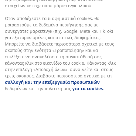
SKU: 5099726
Χαρακτηριστικά προϊόντος
Αξιολογήσεις
(
16
)
Αποστολή