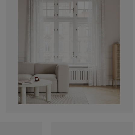
0%
0%
0%
25%