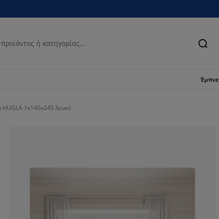
Ανα
Έμπν
α HUGLA 1x140x245 λευκό
75%