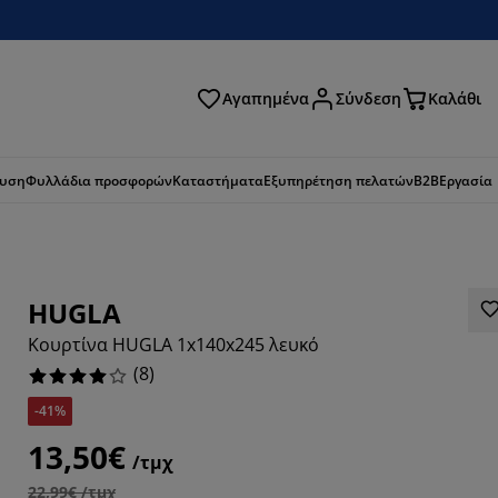
Αγαπημένα
Σύνδεση
Καλάθι
ζήτηση
ευση
Φυλλάδια προσφορών
Καταστήματα
Εξυπηρέτηση πελατών
B2B
Εργασία
HUGLA
Κουρτίνα HUGLA 1x140x245 λευκό
(
8
)
-41%
13,50€
/τμχ
22,99€ /τμχ