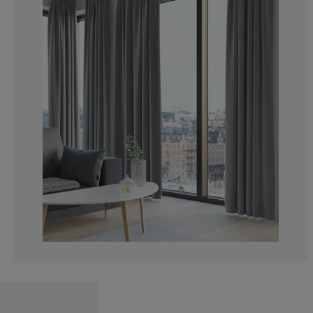
13.51351351351
0%
1.801801801801
6.30630630630