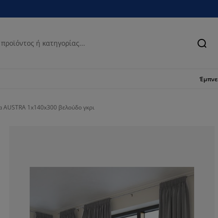
Ανα
Έμπν
α AUSTRA 1x140x300 βελούδο γκρι
78.3783783783