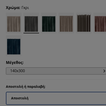
3514%
Χρώμα
:
Γκρι
8018%
6306%
Μέγεθος
:
140x300
Αποστολή ή παραλαβή;
Αποστολή