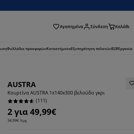
Αγαπημένα
Σύνδεση
Καλάθι
ζήτηση
ευση
Φυλλάδια προσφορών
Καταστήματα
Εξυπηρέτηση πελατών
B2B
Εργασία
AUSTRA
Κουρτίνα AUSTRA 1x140x300 βελούδο γκρι
(
111
)
2 για 49,99€
34,99€ /τμχ
7837%