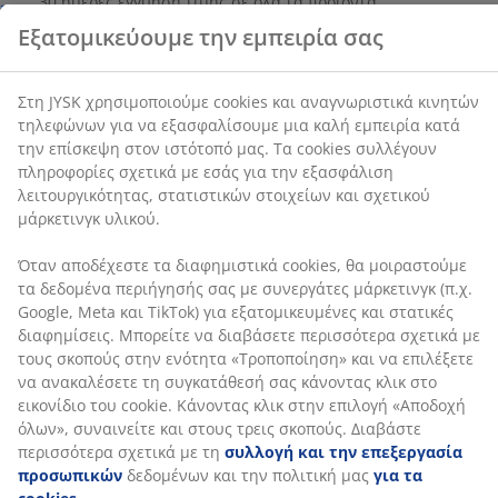
30 ημέρες εγγύηση τιμής σε όλα τα προϊόντα
την εξασφάλιση λειτουργικότητας, στατιστικών
στοιχείων και σχετικού μάρκετινγκ υλικού.
SKU: 5080013
Όταν αποδέχεστε τα διαφημιστικά cookies, θα
μοιραστούμε τα δεδομένα περιήγησής σας με
συνεργάτες μάρκετινγκ (π.χ. Google, Meta και TikTok)
για εξατομικευμένες και στατικές διαφημίσεις.
Μπορείτε να διαβάσετε περισσότερα σχετικά με τους
Χαρακτηριστικά προϊόντος
σκοπούς στην ενότητα «Τροποποίηση» και να
επιλέξετε να ανακαλέσετε τη συγκατάθεσή σας
κάνοντας κλικ στο εικονίδιο του cookie. Κάνοντας κλικ
Αξιολογήσεις
στην επιλογή «Αποδοχή όλων», συναινείτε και στους
τρεις σκοπούς. Διαβάστε περισσότερα σχετικά με τη
(
158
)
συλλογή και την επεξεργασία προσωπικών
δεδομένων και την πολιτική μας
για τα cookies
.
Αποστολή