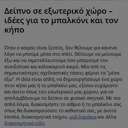
ροστασία επίπλων
ωτισμός εξωτερικού χώρου
εντόνια
κελετοί κρεβατιών
ωτισμός
Δείπνο σε εξωτερικό χώρο –
άμπινγκ
τουλάπες
πoστρώματα κρεβατιού
ίδη σπιτιού
ιδέες για το μπαλκόνι και τον
κήπο
πίπλωση υπνοδωματίου
άβλες κρεβατιού
αιδικό δωμάτιο
αιδικά στρώματα
ώρος πλυντηρίου
Όταν ο καιρός είναι ζεστός, δεν θέλουμε για κανένα
λόγο να μπούμε μέσα στο σπίτι. Θέλουμε να μείνουμε
αιδικά κρεβάτια
έξω και να εκμεταλλευτούμε όσο μπορούμε τον
ανοιξιάτικο και καλοκαιρινό καιρό. Μία από τις
σημαντικότερες σχεδιαστικές τάσεις φέρνει τα "μέσα
έξω". Η ιδέα είναι απλή, να δημιουργήσουμε ένα χώρο
στον κήπο μας ή το μπαλκόνι μας, εξίσου ευχάριστο
και άνετο όπως του εσωτερικού μας χώρου, για να
απολαμβάνουμε το δείπνο σε φυσικό σκηνικό. Με πιο
απλά λόγια, διακοσμήστε το αίθριο ή το μπαλκόνι σας
όπως θα διακοσμούσατε το καθιστικό σας, με άνετα
έπιπλα, διακοσμητικά τοίχου,
μαξιλαράκια
και άλλα
διακοσμητικά είδη
.