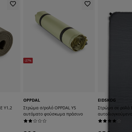
-27%
OPPDAL
EIDSKOG
E Υ1,2
Στρώμα σ/ρολό OPPDAL Υ5
Στρώμα σε ρολό 
αυτόματο φούσκωμα πράσινο
αυτοδιογκούμενο