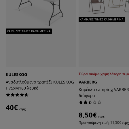
ΧΑΜΗΛΕΣ ΤΙΜΕΣ ΚΑΘΗΜΕΡΙΝΑ
ΧΑΜΗΛΕΣ ΤΙΜΕΣ ΚΑΘΗΜΕΡΙΝΑ
Τώρα ακόμα χαμηλότερη τιμ
KULESKOG
Αναδιπλούμενο τραπέζι KULESKOG
VARBERG
Π75xΜ180 λευκό
Καρέκλα camping VARBE
διάφορα
40€
/τμχ
8,50€
/τμχ
Προηγούμενη τιμή: 11,50€ /τμ