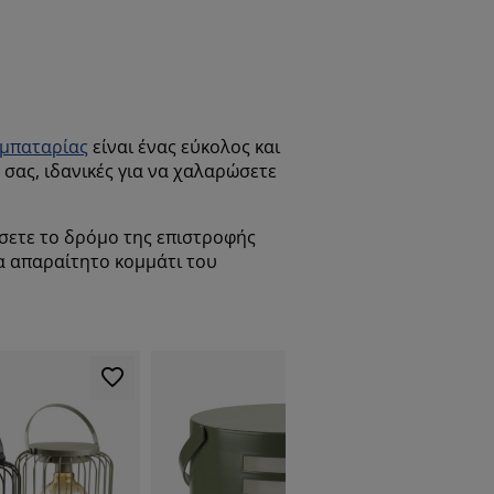
 μπαταρίας
είναι ένας εύκολος και
σας, ιδανικές για να χαλαρώσετε
τίσετε το δρόμο της επιστροφής
να απαραίτητο κομμάτι του
ΧΑΜΗΛΕΣ 