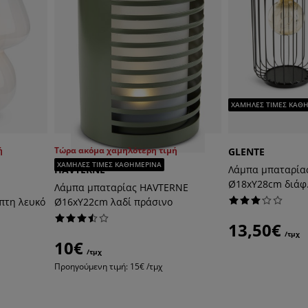
ΧΑΜΗΛΕΣ ΤΙΜΕΣ ΚΑΘ
ή
Τώρα ακόμα χαμηλότερη τιμή
GLENTE
ΧΑΜΗΛΕΣ ΤΙΜΕΣ ΚΑΘΗΜΕΡΙΝΑ
HAVTERNE
Λάμπα μπαταρία
Ø18xΥ28cm διάφ
Λάμπα μπαταρίας HAVTERNE
πτη λευκό
Ø16xΥ22cm λαδί πράσινο
13,50€
/τμχ
10€
/τμχ
χ
Προηγούμενη τιμή: 15€ /τμχ