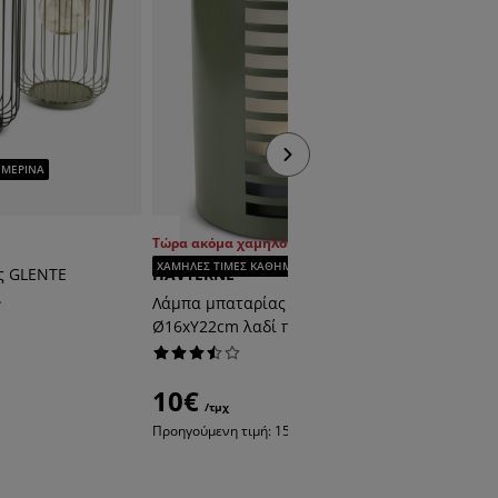
ΗΜΕΡΙΝΑ
Τώρα ακόμα χαμηλότερη τιμή
JAKTFA
ΧΑΜΗΛΕΣ ΤΙΜΕΣ ΚΑΘΗΜΕΡΙΝΑ
ς GLENTE
HAVTERNE
Ηλιακή 
.
μαύρο
Λάμπα μπαταρίας HAVTERNE
Ø16xΥ22cm λαδί πράσινο
1€
/τμχ
10€
/τμχ
Προηγούμενη τιμή: 15€ /τμχ