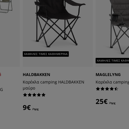
ΧΑΜΗΛΕΣ ΤΙΜΕΣ ΚΑΘΗΜΕΡΙΝΑ
ΧΑΜΗΛΕΣ ΤΙΜΕΣ ΚΑΘ
ή
HALDBAKKEN
MAGLELYNG
Καρέκλα camping HALDBAKKEN
Καρέκλα campin
μαύρο
RG
25€
/τμχ
9€
/τμχ
χ