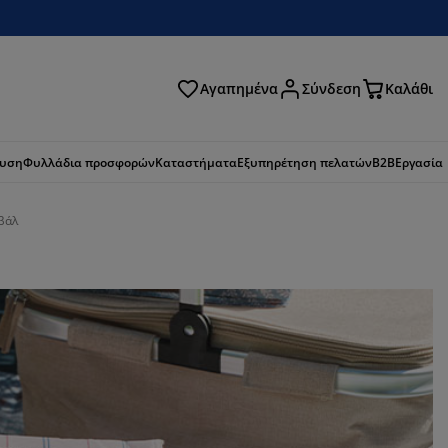
Αγαπημένα
Σύνδεση
Καλάθι
ζήτηση
ευση
Φυλλάδια προσφορών
Καταστήματα
Εξυπηρέτηση πελατών
B2B
Εργασία
ιβάλ