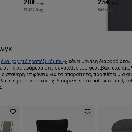
20€
25€
/τμχ
/τμχ
27,50€ /τμχ
30€ /τμχ
ινγκ
-17%
ι
ένα φορητό τραπέζι κάμπινγκ
κάνει μεγάλη διαφορά όταν 
τε στη σκιά ανάμεσα στις συναυλίες του φεστιβάλ, είτε απ
ι μια σταθερή επιφάνεια για τα απαραίτητα, προσθέτει μια 
κολα στη μεταφορά και σχεδιασμένα να τα παίρνετε μαζί, κ
κ.