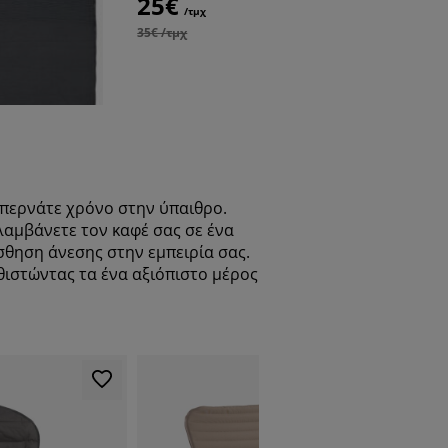
25€
35€
/τμχ
/
35€ /τμχ
περνάτε χρόνο στην ύπαιθρο.
ολαμβάνετε τον καφέ σας σε ένα
αίσθηση άνεσης στην εμπειρία σας.
αθιστώντας τα ένα αξιόπιστο μέρος
-27%