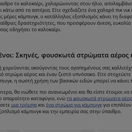
παιθρο το καλοκαίρι, χαλαρώνοντας στον ήλιο, απολαμβά
κάτω από τα αστέρια. Είτε σχεδιάζετε ένα χαλαρό πικ νικ 
ες μέρες κάμπινγκ, ο κατάλληλος εξοπλισμός κάνει τη διαφ
υπαίθριες δραστηριότητες, που προσφέρουν άνεση, ευκολία
σας οδηγήσει το καλοκαίρι.
μένοι: Σκηνές, φουσκωτά στρώματα αέρος
 χορεύοντας ακούγοντας τους αγαπημένους σας καλλιτέχνε
ό στρώμα αέρος και έναν ζεστό υπνόσακο. Είτε στοχεύετε
μπινγκ, η σωστή χρήση των βασικών ειδών μπορεί να κάνει 
τερα, θα νιώθετε πιο ανανεωμένοι και θα είστε έτοιμοι ν
ο απαραίτητο καταφύγιο, ενώ
τα φουσκωτά στρώματα αέρ
άσετε
μια τρόμπα
και
ένα στρώμα για κάμπινγκ
για επιπλέον
πλισμό κάμπινγκ και την εμπειρία σας στην ύπαιθρο.