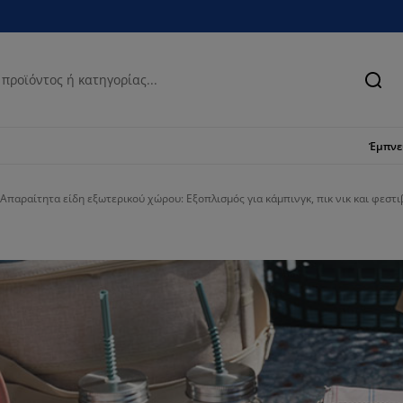
Ανα
Έμπν
Απαραίτητα είδη εξωτερικού χώρου: Εξοπλισμός για κάμπινγκ, πικ νικ και φεστ