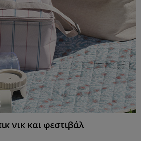
ικ νικ και φεστιβάλ