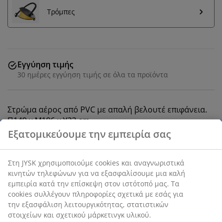
Τρόμπες
Εγγύηση τιμής
30 ημέρες εγγύηση τιμής σε όλα τα προϊόντα
Στρώμα αέρος από PVC με απαλή βελουτέ επιφάνεια.
Π149 x Μ196 x Υ23 cm
SKU: 4705630
Οδηγίες Συναρμολόγησης
Χαρακτηριστικά προϊόντος