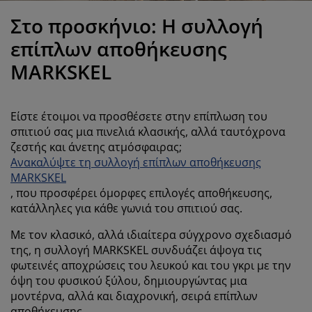
ροστασία επίπλων
ωτισμός εξωτερικού χώρου
εντόνια
κελετοί κρεβατιών
ωτισμός
Στο προσκήνιο: Η συλλογή
άμπινγκ
τουλάπες
πoστρώματα κρεβατιού
ίδη σπιτιού
επίπλων αποθήκευσης
MARKSKEL
πίπλωση υπνοδωματίου
άβλες κρεβατιού
αιδικό δωμάτιο
αιδικά στρώματα
ώρος πλυντηρίου
Είστε έτοιμοι να προσθέσετε στην επίπλωση του
σπιτιού σας μια πινελιά κλασικής, αλλά ταυτόχρονα
αιδικά κρεβάτια
ζεστής και άνετης ατμόσφαιρας;
Ανακαλύψτε τη συλλογή επίπλων αποθήκευσης
MARKSKEL
, που προσφέρει όμορφες επιλογές αποθήκευσης,
κατάλληλες για κάθε γωνιά του σπιτιού σας.
Με τον κλασικό, αλλά ιδιαίτερα σύγχρονο σχεδιασμό
της, η συλλογή MARKSKEL συνδυάζει άψογα τις
φωτεινές αποχρώσεις του λευκού και του γκρι με την
όψη του φυσικού ξύλου, δημιουργώντας μια
μοντέρνα, αλλά και διαχρονική, σειρά επίπλων
αποθήκευσης.