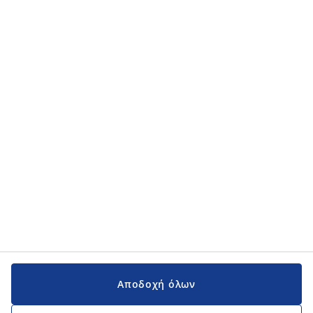
Κατηγορίες προϊόντων
Κατηγορίες προϊόντων
Εγχειρίδια και υποστήριξη
Εγχειρίδια και υποστήριξη
JYSK
JYSK
Κεντρικά Γραφεία
Ακολουθήστε τη JYSK
Αποδοχή όλων