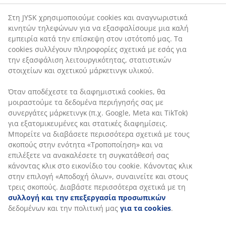
Στη JYSK χρησιμοποιούμε cookies και αναγνωριστικά
κινητών τηλεφώνων για να εξασφαλίσουμε μια καλή
εμπειρία κατά την επίσκεψη στον ιστότοπό μας. Τα
cookies συλλέγουν πληροφορίες σχετικά με εσάς για
την εξασφάλιση λειτουργικότητας, στατιστικών
στοιχείων και σχετικού μάρκετινγκ υλικού.
Όταν αποδέχεστε τα διαφημιστικά cookies, θα
-16%
-16%
μοιραστούμε τα δεδομένα περιήγησής σας με
-13%
συνεργάτες μάρκετινγκ (π.χ. Google, Meta και TikTok)
για εξατομικευμένες και στατικές διαφημίσεις.
Μπορείτε να διαβάσετε περισσότερα σχετικά με τους
MARKSKEL
MARKSKEL
MARKSKEL
MARKSKEL
MARKS
σκοπούς στην ενότητα «Τροποποίηση» και να
-18%
Μπουφές
Άνω τμήμα
Βιτρίνα
Μπουφές
Μπουφ
επιλέξετε να ανακαλέσετε τη συγκατάθεσή σας
MARKSKEL 3
MARKSKEL 2
MARKSKEL 2
MARKSKEL +
MARKS
κάνοντας κλικ στο εικονίδιο του cookie. Κάνοντας κλικ
πόρτες
πόρτες
πόρτες
Άνω τμήμα
πόρτες
στην επιλογή «Αποδοχή όλων», συναινείτε και στους
λευκό/άγρια
λευκό/άγρια
λευκό/άγρια
MARKSKEL
λευκό/
τρεις σκοπούς. Διαβάστε περισσότερα σχετικά με τη
φυσική
φυσική
φυσική
φυσική
συλλογή και την επεξεργασία προσωπικών
χρωματ.
χρωμ. δρυς
δρυς
χρωματ
δεδομένων και την πολιτική μας
για τα cookies
.
435€
δρυς
δρυς
/σετ