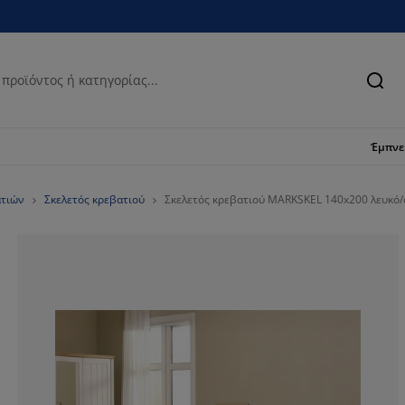
Ανα
Έμπν
ατιών
Σκελετός κρεβατιού
Σκελετός κρεβατιού MARKSKEL 140x200 λευκό/
76.5625%