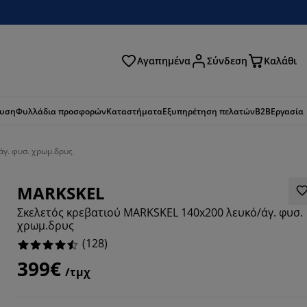
Αγαπημένα
Σύνδεση
Καλάθι
ζήτηση
ευση
Φυλλάδια προσφορών
Καταστήματα
Εξυπηρέτηση πελατών
B2B
Εργασία
άγ. φυσ. χρωμ.δρυς
MARKSKEL
Σκελετός κρεβατιού MARKSKEL 140x200 λευκό/άγ. φυσ.
χρωμ.δρυς
(
128
)
399€
/τμχ