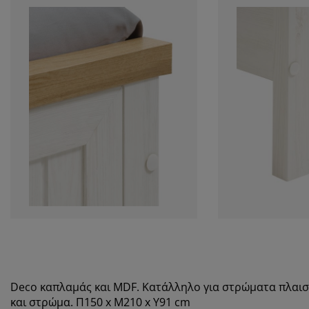
Deco καπλαμάς και MDF. Κατάλληλο για στρώματα πλαισί
και στρώμα. Π150 x Μ210 x Υ91 cm