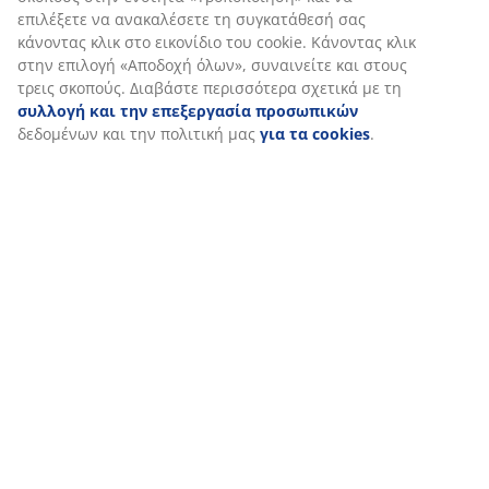
Εξατομικεύουμε την εμπειρία σας
Στη JYSK χρησιμοποιούμε cookies και αναγνωριστικά κινητών
τηλεφώνων για να εξασφαλίσουμε μια καλή εμπειρία κατά την
επίσκεψη στον ιστότοπό μας. Τα cookies συλλέγουν πληροφορί
σχετικά με εσάς για την εξασφάλιση λειτουργικότητας, στατισ
στοιχείων και σχετικού μάρκετινγκ υλικού.
Όταν αποδέχεστε τα διαφημιστικά cookies, θα μοιραστούμε τα
δεδομένα περιήγησής σας με συνεργάτες μάρκετινγκ (π.χ. Googl
και TikTok) για εξατομικευμένες και στατικές διαφημίσεις. Μπορ
διαβάσετε περισσότερα σχετικά με τους σκοπούς στην ενότητα
«Τροποποίηση» και να επιλέξετε να ανακαλέσετε τη συγκατάθε
κάνοντας κλικ στο εικονίδιο του cookie. Κάνοντας κλικ στην επι
«Αποδοχή όλων», συναινείτε και στους τρεις σκοπούς. Διαβάστ
περισσότερα σχετικά με τη
συλλογή και την επεξεργασία
προσωπικών
δεδομένων και την πολιτική μας
για τα cookies
.