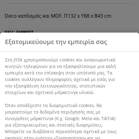
Deco καπλαμάς και MDF. Π132 x Υ88 x Β43 cm
SKU: 3699007
Οδηγίες Συναρμολόγησης
Χαρακτηριστικά προϊόντος
Αξιολογήσεις
(
702
)
Αποστολή