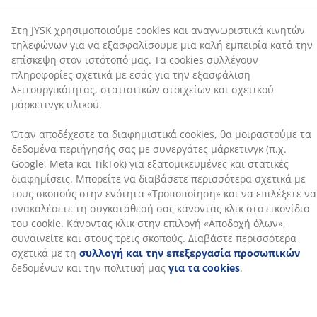
Μπορείτε να διαβάσετε περισσότερα σχετικά με τους
Το βαμβάκι προσδίδει μια απαλή και φυσική αίσθηση,
σκοπούς στην ενότητα «Τροποποίηση» και να
η οποία σας κρατά άνετους κατά τη διάρκεια της
επιλέξετε να ανακαλέσετε τη συγκατάθεσή σας
νύχτας.
κάνοντας κλικ στο εικονίδιο του cookie. Κάνοντας κλικ
στην επιλογή «Αποδοχή όλων», συναινείτε και στους
Βαμβακερό γέμισμα
τρεις σκοπούς. Διαβάστε περισσότερα σχετικά με τη
Το βαμβάκι είναι ένα φυσικό και απαλό γέμισμα που
συλλογή και την επεξεργασία προσωπικών
προσφέρει βελτιωμένη αναπνευσιμότητα. Βοηθά σε
δεδομένων και την πολιτική μας
για τα cookies
.
ένα πιο άνετο περιβάλλον ύπνου.
OEKO‑TEX® STANDARD 100
Αυτό το επίστρωμα διαθέτει πιστοποίηση OEKO‑TEX®
STANDARD 100. Αυτό σημαίνει ότι κάθε συστατικό,
από το ύφασμα μέχρι τις κλωστές, έχει ελεγχθεί από
ανεξάρτητα ινστιτούτα OEKO‑TEX® και πληροί
αυστηρά όρια για επιβλαβείς ουσίες.
DREAMZONE®
Η DREAMZONE® είναι αφοσιωμένη στη βελτίωση της
ποιότητας ύπνου μέσω εξατομικευμένων λύσεων σε
στρώματα και κρεβάτια. Η ποιότητα και η
λειτουργικότητα αποτελούν βασικές αξίες της