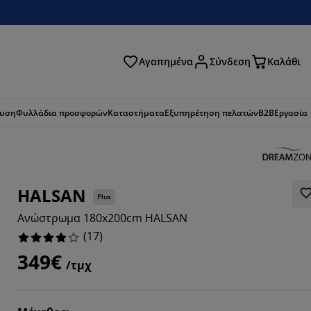
Αγαπημένα
Σύνδεση
Καλάθι
ζήτηση
ευση
Φυλλάδια προσφορών
Καταστήματα
Εξυπηρέτηση πελατών
B2B
Εργασία
HALSAN
Plus
Ανώστρωμα 180x200cm HALSAN
(
17
)
349€
/τμχ
8824%