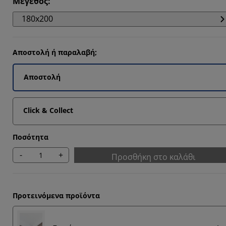
Μέγεθος
:
0588%
180x200
5294%
Αποστολή ή παραλαβή;
5294%
Αποστολή
Click & Collect
Ποσότητα
-
+
Προσθήκη στο καλάθι
Προτεινόμενα προϊόντα