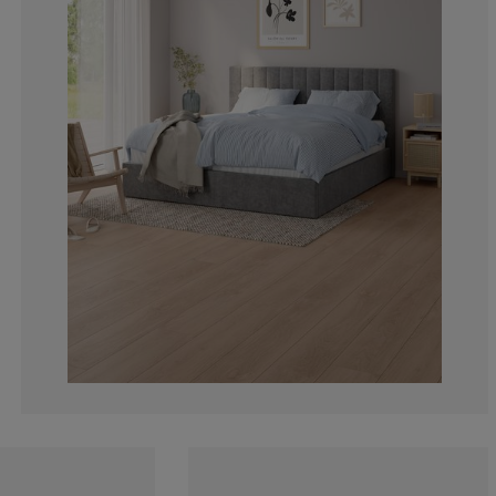
23.5294117647
0%
11.7647058823
11.7647058823