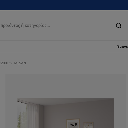
Ανα
Έμπν
x200cm HALSAN
52.9411764705