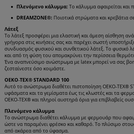
Πλενόμενο κάλυμμα:
Το κάλυμμα αφαιρείται και π
DREAMZONE®:
Ποιοτικά στρώματα και κρεβάτια σε 
Λάτεξ
Το λάτεξ προσφέρει μια ελαστική και άμεση αίσθηση αν
γρήγορα στις κινήσεις σας και παρέχει σωστή υποστήριξ
συνδυασμός φυσικού και συνθετικού λάτεξ. Το φυσικό 
και από τη φύση του απομακρύνει την περίσσεια θερμότητ
Ένα αναπνεύσιμο ανώστρωμα με latex μπορεί να σας βοηθ
ζεσταίνεστε όσο κοιμάστε.
OEKO‑TEX® STANDARD 100
Αυτό το ανώστρωμα διαθέτει πιστοποίηση OEKO‑TEX® ST
υφάσματα και τα γεμίσματα έως τις κλωστές και τα φερμ
OEKO‑TEX® και πληροί αυστηρά όρια για επιβλαβείς ουσί
Πλενόμενο κάλυμμα
Το ανώστρωμα διαθέτει κάλυμμα με φερμουάρ που αφαιρε
ώστε να παραμένει φρέσκο και καθαρό. Το πλύσιμο στο
από ακάρεα από το ύφασμα.