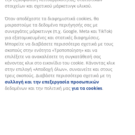
SKU: 4051950
Χαρακτηριστικά προϊόντος
Αξιολογήσεις
(
449
)
Αποστολή