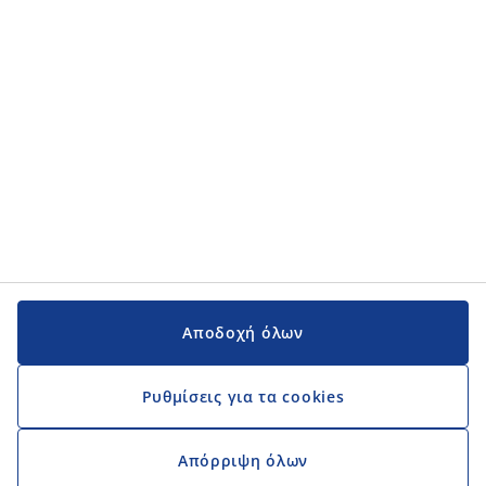
Εγχειρίδια και υποστήριξη
Εγχειρίδια και υποστήριξη
JYSK
JYSK
Κεντρικά Γραφεία
Ακολουθήστε τη JYSK