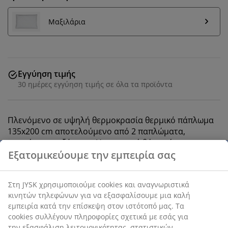
Μαξιλάρια
Εγγύηση τιμής
30 ημέρες εγγύηση τιμής σε όλα τα προϊόντα
Πλενόμενο σε υψηλή θερμοκρασία θερμικό πάπλωμα
135x200 cm αποτελούμενο από 2 παπλώματα,
ραμμένα μεταξύ τους. Η μονωτική θήκη αέρος που
δημιουργείται μεταξύ των παπλωμάτων παρέχει
συνολική ζεστασιά, χωρίς ψυχρά σημεία. Ευάερο,
μονωτικό γέμισμα από σιλικονούχες κοίλες ίνες, σε
σχήμα σπιράλ, 2x600 g. Απαλό κάλυμμα από 100%
πολυεστερικές μικροΐνες. Πλένεται στους 95°C. Περιλ.
τσάντα αποθήκευσης.