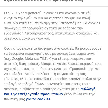
στοιχείων και σχετικού μάρκετινγκ υλικού.
έχουν υψηλή μονωτική ικανότητα, διατηρούν τον
όγκο τους και επανέρχονται εύκολα με τίναγμα. Τα
Όταν αποδέχεστε τα διαφημιστικά cookies, θα
κενά στο εσωτερικό των ινών παγιδεύουν αέρα,
μοιραστούμε τα δεδομένα περιήγησής σας με
προσφέροντας ελαφρότητα και καλύτερη μόνωση. Η
συνεργάτες μάρκετινγκ (π.χ. Google, Meta και TikTok)
επικάλυψη σιλικόνης καθιστά τις ίνες απαλές και λείες,
για εξατομικευμένες και στατικές διαφημίσεις.
δημιουργώντας μια ευχάριστη αίσθηση και
Μπορείτε να διαβάσετε περισσότερα σχετικά με τους
αποτρέποντας το μπλέξιμό τους. Βάρος γέμισης 810 g.
σκοπούς στην ενότητα «Τροποποίηση» και να
επιλέξετε να ανακαλέσετε τη συγκατάθεσή σας
Ύφασμα sherpa
κάνοντας κλικ στο εικονίδιο του cookie. Κάνοντας κλικ
Το ύφασμα sherpa διαθέτει υψηλές μονωτικές
στην επιλογή «Αποδοχή όλων», συναινείτε και στους
ιδιότητες, ενώ παραμένει ελαφρύ. Έχει ανυψωμένες,
τρεις σκοπούς. Διαβάστε περισσότερα σχετικά με τη
βουρτσισμένες ίνες, που του προσδίδουν απαλή και
συλλογή και την επεξεργασία προσωπικών
αφράτη υφή, παρόμοια με το μαλλί.
δεδομένων και την πολιτική μας
για τα cookies
.
Ύφασμα από πολυεστέρα
Ο πολυεστέρας είναι ένα ανθεκτικό υλικό που
διατηρείται σε καλή κατάσταση με την πάροδο του
χρόνου, ακόμη και με συχνή χρήση.
Πλύση
Το πάπλωμα μπορεί να πλυθεί στο πλυντήριο στους