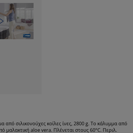
 από σιλικονούχες κοίλες ίνες, 2800 g. Το κάλυμμα από
πό μαλακτική aloe vera. Πλένεται στους 60°C. Περιλ.