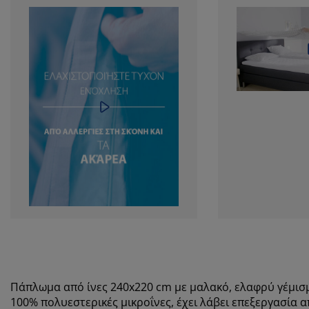
Πάπλωμα από ίνες 240x220 cm με μαλακό, ελαφρύ γέμισμα
100% πολυεστερικές μικροΐνες, έχει λάβει επεξεργασία α