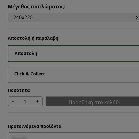
1915%
Μέγεθος παπλώματος
:
2134%
240x220
164%
5357%
Αποστολή ή παραλαβή;
Αποστολή
Click & Collect
Ποσότητα
-
+
Προσθήκη στο καλάθι
Προτεινόμενα προϊόντα