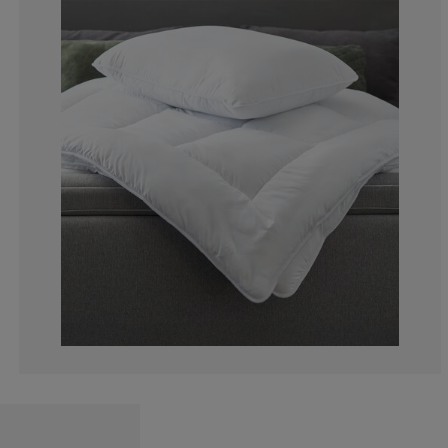
6.346749226006
0.4643962848297
1.393188854489
0.773993808049