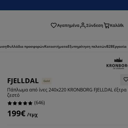
Αγαπημένα
Σύνδεση
Καλάθι
ζήτηση
ευση
Φυλλάδια προσφορών
Καταστήματα
Εξυπηρέτηση πελατών
B2B
Εργασία
FJELLDAL
Gold
Πάπλωμα από ίνες 240x220 KRONBORG FJELLDAL έξτρα
ζεστό
(
646
)
199€
/τμχ
538%