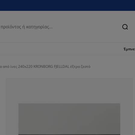
Ανα
Έμπν
 από ίνες 240x220 KRONBORG FJELLDAL έξτρα ζεστό
91.02167182662