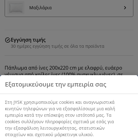
Μαξιλάρια
Εγγύηση τιμής
30 ημέρες εγγύηση τιμής σε όλα τα προϊόντα
Πάπλωμα από ίνες 200x220 cm με ελαφρύ, ευάερο
γέμισμα από κοίλες ίνες (100% ανακυκλωμένες), σε
σχήμα σπιράλ, 820 g. Απαλό κάλυμμα από 100%
πολυεστερικές μικροΐνες (100% ανακυκλωμένες).
Πλένεται στους 40°C.
SKU: 4057685