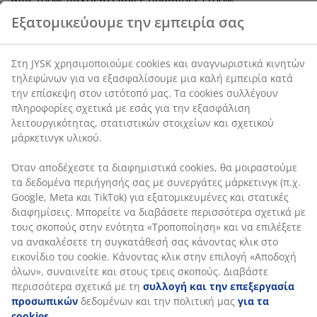
από 100% πολυεστερικές μικροΐνες (100%
την εξασφάλιση λειτουργικότητας, στατιστικών
ανακυκλωμένες). Πλένεται στους 40°C.
στοιχείων και σχετικού μάρκετινγκ υλικού.
SKU: 4157985
Όταν αποδέχεστε τα διαφημιστικά cookies, θα
μοιραστούμε τα δεδομένα περιήγησής σας με
συνεργάτες μάρκετινγκ (π.χ. Google, Meta και TikTok)
για εξατομικευμένες και στατικές διαφημίσεις.
Χαρακτηριστικά προϊόντος
Μπορείτε να διαβάσετε περισσότερα σχετικά με τους
σκοπούς στην ενότητα «Τροποποίηση» και να
επιλέξετε να ανακαλέσετε τη συγκατάθεσή σας
κάνοντας κλικ στο εικονίδιο του cookie. Κάνοντας κλικ
Αξιολογήσεις
στην επιλογή «Αποδοχή όλων», συναινείτε και στους
τρεις σκοπούς. Διαβάστε περισσότερα σχετικά με τη
(
32
)
συλλογή και την επεξεργασία προσωπικών
δεδομένων και την πολιτική μας
για τα cookies
.
Αποστολή