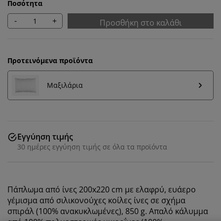
Ποσότητα
-
+
Προσθήκη στο καλάθι
Προτεινόμενα προϊόντα
Μαξιλάρια
Εγγύηση τιμής
30 ημέρες εγγύηση τιμής σε όλα τα προϊόντα
Εξατομικεύουμε την εμπειρία σας
Στη JYSK χρησιμοποιούμε cookies και αναγνωριστικά
Πάπλωμα από ίνες 200x220 cm με ελαφρύ, ευάερο
κινητών τηλεφώνων για να εξασφαλίσουμε μια καλή
γέμισμα από σιλικονούχες κοίλες ίνες σε σχήμα
εμπειρία κατά την επίσκεψη στον ιστότοπό μας. Τα
σπιράλ (100% ανακυκλωμένες), 850 g. Απαλό κάλυμμα
cookies συλλέγουν πληροφορίες σχετικά με εσάς για