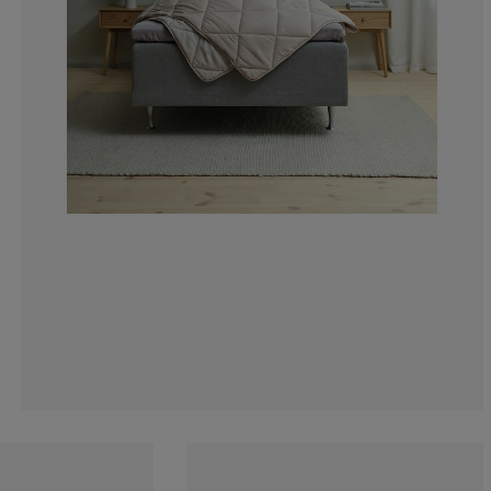
0%
3.125%
6.25%
6.25%