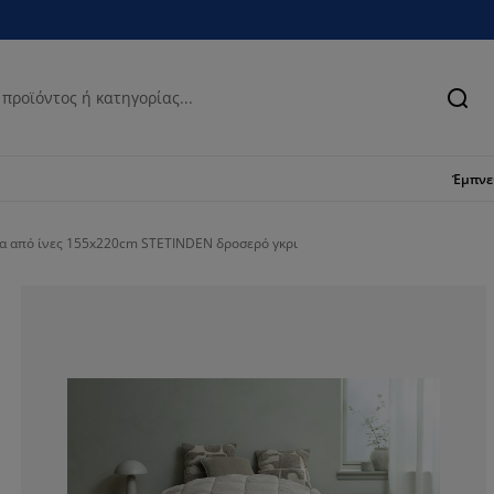
Ανα
Έμπν
 από ίνες 155x220cm STETINDEN δροσερό γκρι
84.375%