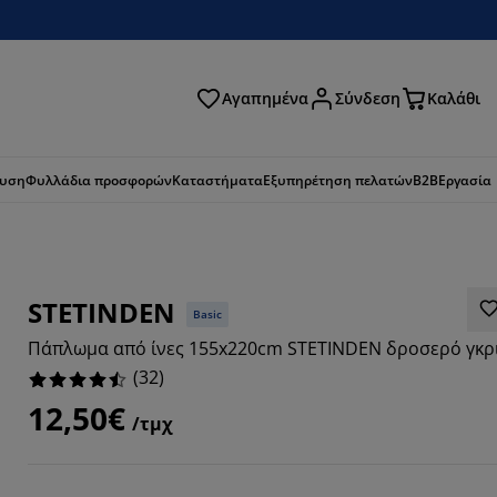
Αγαπημένα
Σύνδεση
Καλάθι
ζήτηση
ευση
Φυλλάδια προσφορών
Καταστήματα
Εξυπηρέτηση πελατών
B2B
Εργασία
STETINDEN
Basic
Πάπλωμα από ίνες 155x220cm STETINDEN δροσερό γκρ
(
32
)
12,50€
/τμχ