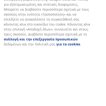
δωματίου, οπότε παραμένει ελαστικός και
υποστηρικτικός, ακόμη και σε ένα δροσερό
περιβάλλον ύπνου.
Μπαμπού ξυλάνθρακα
Ο αφρός είναι εμποτισμένος με σκόνη άνθρακα από
μπαμπού, η οποία απορροφά φυσικά την υγρασία και
τις οσμές. Αυτό βοηθά το μαξιλάρι να παραμένει
στεγνό και καθαρό για μεγαλύτερο χρονικό διάστημα.
Κουμπί
Χρησιμοποιήστε το κουμπί για να στερεώσετε το
μαξιλάρι γύρω από το λαιμό σας ή να το συνδέσετε με
τον ιμάντα μιας τσάντας ή μιας βαλίτσας όταν
ταξιδεύετε, ώστε να μην το χάσετε.
Πλενόμενο κάλυμμα
Το μαξιλάρι διαθέτει ένα πρακτικό, ανοιχτό γκρι
κάλυμμα που κάνει τη βρωμιά και τη φθορά λιγότερο
ορατές. Όταν χρειάζεται πλύσιμο, το κάλυμμα με
φερμουάρ μπορεί εύκολα να αφαιρεθεί και να πλυθεί