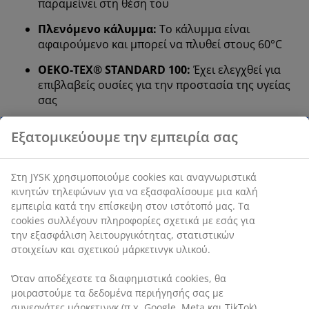
παραμείνει στη θέση του
Πλενόμενο κάλυμμα:
Το κάλυμμα είναι
αφαιρούμενο και μπορεί να πλυθεί στους 60°C
OEKO-TEX® STANDARD 100:
Έχει ελεγχθεί για
επιβλαβείς ουσίες για την προστασία της υγείας
σας
WELLPUR®:
Σκανδιναβική μάρκα ειδών ύπνου,
διαθέσιμη αποκλειστικά στα καταστήματα JYSK
Φορμαρισμένος AIR αφρός μνήμης
Ο αφρός μνήμης AIR προσαρμόζεται ακριβώς στο
λαιμό και τους ώμους σας, επιτρέποντας στο κεφάλι
σας να βυθιστεί άνετα στο μαξιλάρι. Κατανέμει το
βάρος σας ομοιόμορφα, βοηθώντας στην
αποσυμπίεση των μυών και των αρθρώσεων σας. Η
ανοιχτή κυψελωτή δομή του αφρού αυξάνει τη ροή
του αέρα σε όλο το μαξιλάρι. Επιπλέον, ο αφρός
μνήμης AIR δεν επηρεάζεται από τη θερμοκρασία του