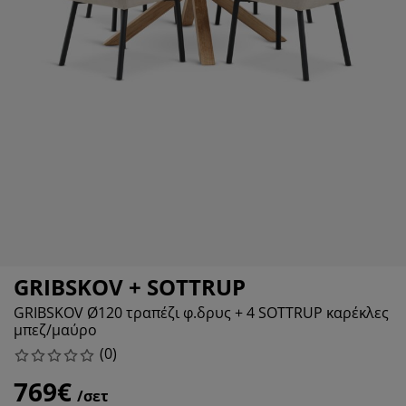
οστασία επίπλων
τισμός εξωτερικού χώρου
ντόνια
ελετοί κρεβατιών
τισμός
μπινγκ
ουλάπες
oστρώματα κρεβατιού
δη σπιτιού
ίπλωση υπνοδωματίου
βλες κρεβατιού
ιδικό δωμάτιο
ιδικά στρώματα
ρος πλυντηρίου
ιδικά κρεβάτια
GRIBSKOV + SOTTRUP
GRIBSKOV Ø120 τραπέζι φ.δρυς + 4 SOTTRUP καρέκλες
μπεζ/μαύρο
(
0
)
769€
/σετ