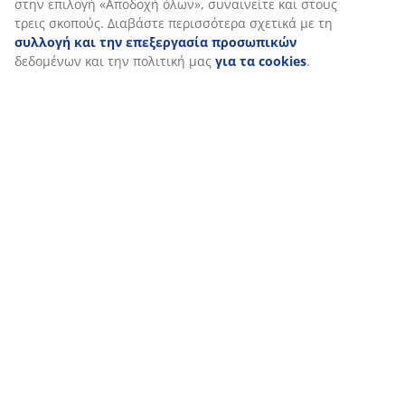
Εξατομικεύουμε την εμπειρία σας
Στη JYSK χρησιμοποιούμε cookies και αναγνωριστικά κινητών 
για να εξασφαλίσουμε μια καλή εμπειρία κατά την επίσκεψη σ
ιστότοπό μας. Τα cookies συλλέγουν πληροφορίες σχετικά με εσ
εξασφάλιση λειτουργικότητας, στατιστικών στοιχείων και σχετ
μάρκετινγκ υλικού.
Όταν αποδέχεστε τα διαφημιστικά cookies, θα μοιραστούμε τα
περιήγησής σας με συνεργάτες μάρκετινγκ (π.χ. Google, Meta κα
για εξατομικευμένες και στατικές διαφημίσεις. Μπορείτε να δι
περισσότερα σχετικά με τους σκοπούς στην ενότητα «Τροποποί
επιλέξετε να ανακαλέσετε τη συγκατάθεσή σας κάνοντας κλικ σ
εικονίδιο του cookie. Κάνοντας κλικ στην επιλογή «Αποδοχή όλω
συναινείτε και στους τρεις σκοπούς. Διαβάστε περισσότερα σχε
συλλογή και την επεξεργασία προσωπικών
δεδομένων και τη
μας
για τα cookies
.