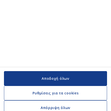
Κατηγορίες προϊόντων
Εγχειρίδια και υποστήριξη
Εγχειρίδια και υποστήριξη
JYSK
JYSK
Κεντρικά Γραφεία
Ακολουθήστε τη JYSK