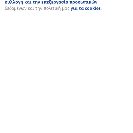
να επιλέξετε να ανακαλέσετε τη συγκατάθεσή σας
κάνοντας κλικ στο εικονίδιο του cookie. Κάνοντας κλικ στην
επιλογή «Αποδοχή όλων», συναινείτε και στους τρεις
σκοπούς. Διαβάστε περισσότερα σχετικά με τη
συλλογή
και την επεξεργασία προσωπικών
δεδομένων και την
πολιτική μας
για τα cookies
.