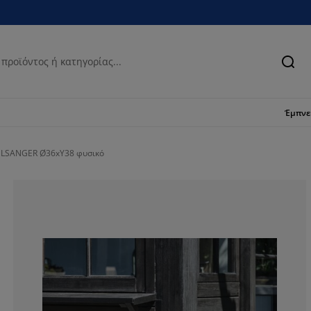
Ανα
Έμπν
GULSANGER Ø36xΥ38 φυσικό
50%