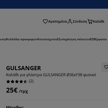
Αγαπημένα
Σύνδεση
Καλάθι
ζήτηση
ευση
Φυλλάδια προσφορών
Καταστήματα
Εξυπηρέτηση πελατών
B2B
Εργασία
GULSANGER
Καλάθι για γλάστρα GULSANGER Ø36xΥ38 φυσικό
(
2
)
25€
/τμχ
Μέγεθος
: