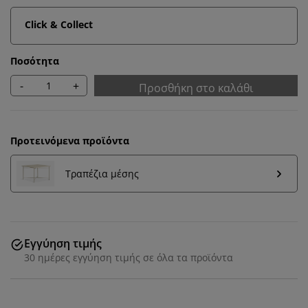
Click & Collect
Ποσότητα
-
+
Προσθήκη στο καλάθι
Προτεινόμενα προϊόντα
Τραπέζια μέσης
Εξατομικεύουμε την εμπειρία σας
Εγγύηση τιμής
30 ημέρες εγγύηση τιμής σε όλα τα προϊόντα
Στη JYSK χρησιμοποιούμε cookies και αναγνωριστικά
κινητών τηλεφώνων για να εξασφαλίσουμε μια καλή
εμπειρία κατά την επίσκεψη στον ιστότοπό μας. Τα