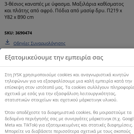
3-θέσιος καναπές με ύφασμα. Μαξιλάρια καθίσματος
cookies συλλέγουν πληροφορίες σχετικά με εσάς για
και πλάτης από αφρό. Πόδια από μασίφ δρυ. Π219 x
την εξασφάλιση λειτουργικότητας, στατιστικών
Υ82 x Β90 cm
στοιχείων και σχετικού μάρκετινγκ υλικού.
Όταν αποδέχεστε τα διαφημιστικά cookies, θα
SKU: 3690474
μοιραστούμε τα δεδομένα περιήγησής σας με
συνεργάτες μάρκετινγκ (π.χ. Google, Meta και TikTok)
Οδηγίες Συναρμολόγησης
για εξατομικευμένες και στατικές διαφημίσεις.
Μπορείτε να διαβάσετε περισσότερα σχετικά με τους
σκοπούς στην ενότητα «Τροποποίηση» και να
επιλέξετε να ανακαλέσετε τη συγκατάθεσή σας
Χαρακτηριστικά προϊόντος
κάνοντας κλικ στο εικονίδιο του cookie. Κάνοντας κλικ
στην επιλογή «Αποδοχή όλων», συναινείτε και στους
τρεις σκοπούς. Διαβάστε περισσότερα σχετικά με τη
συλλογή και την επεξεργασία προσωπικών
Αξιολογήσεις
δεδομένων και την πολιτική μας
για τα cookies
.
(
2
)
Αποστολή