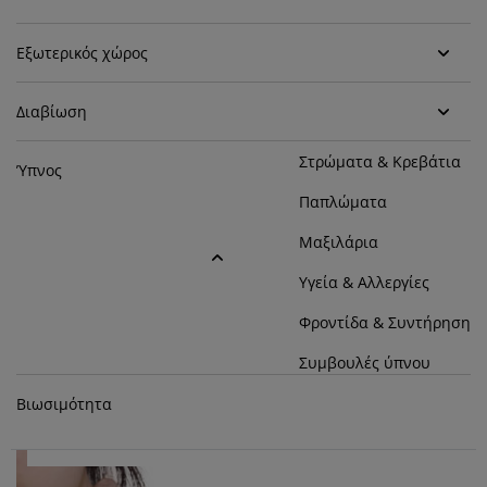
ροστασία επίπλων
ωτισμός εξωτερικού χώρου
εντόνια
κελετοί κρεβατιών
ωτισμός
Εξωτερικός χώρος
άμπινγκ
τουλάπες
πoστρώματα κρεβατιού
ίδη σπιτιού
Διαβίωση
πίπλωση υπνοδωματίου
άβλες κρεβατιού
αιδικό δωμάτιο
Στρώματα & Κρεβάτια
αιδικά στρώματα
ώρος πλυντηρίου
Ύπνος
Παπλώματα
αιδικά κρεβάτια
Μαξιλάρια
Υγεία & Αλλεργίες
Τα αγαπημένα μαξιλάρια των αγοραστών
Φροντίδα & Συντήρηση
Διαβάστε τις συμβουλές των ειδικών στα μαξιλάρια,
Συμβουλές ύπνου
είτε κοιμάστε στο πλάι, μπρούμυτα ή ανάσκελα.
Δείτε περισσότερα
Βιωσιμότητα