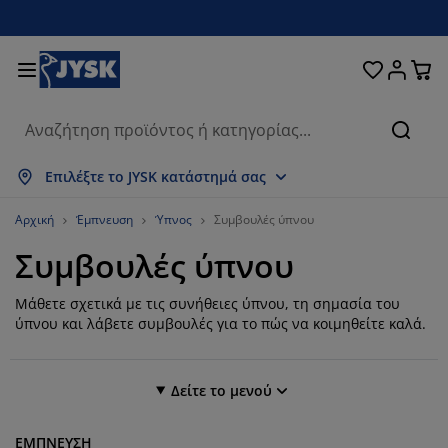
Κρεβάτια και στρώματα
Υπνοδωμάτιο
Οικιακά είδη
Αποθήκευση
Τραπεζαρία
Καθιστικό
Κουρτίνες
Γραφείο
Μπάνιο
Κήπος
Χολ
Αναζή
μφάνιση όλων
μφάνιση όλων
μφάνιση όλων
μφάνιση όλων
μφάνιση όλων
μφάνιση όλων
μφάνιση όλων
μφάνιση όλων
μφάνιση όλων
μφάνιση όλων
μφάνιση όλων
Επιλέξτε το JYSK κατάστημά σας
τρώματα
τρώματα αφρού
ετσέτες μπάνιου
πιπλα γραφείου
αναπέδες
ραπέζια
τουλάπες
πιπλα εισόδου
τοιμες Κουρτίνες
πιπλα κήπου
ιακόσμηση
Αρχική
Έμπνευση
Ύπνος
Συμβουλές ύπνου
Συμβουλές ύπνου
ρεβάτια
τρώματα ελατηρίων
φασμάτινα είδη
ποθήκευση
ολυθρόνες και πουφ
αρέκλες
ποθήκευση
ια τον τοίχο
ολό Περσίδες/Στόρια
αξιλάρια κήπου
φασμάτινα είδη
Μάθετε σχετικά με τις συνήθειες ύπνου, τη σημασία του
ίτες
ουτιά αποθήκευσης μαξιλαριών
απλώματα
ρεβάτια continental
ξοπλισμός μπάνιου
ραπέζια σαλονιού
ποθήκευση
πιπλα εισόδου
ικρά είδη αποθήκευσης
ια το τραπέζι
ύπνου και λάβετε συμβουλές για το πώς να κοιμηθείτε καλά.
εμβράνες τζαμιών
κίαστρα κήπου
ροστασία επίπλων
αξιλάρια
νωστρώματα
ώρος πλυντηρίου
ποθήκευση
ικρά είδη αποθήκευσης
φασμάτινα είδη
ια τον τοίχο
Δείτε το μενού
ξεσουάρ
ξεσουάρ κήπου
πιπλα τηλεόρασης
ροστασία επίπλων
ευκά είδη
πιστρώματα
ουζίνα
Φίλτρο
13 Aποτελέσματα
ΕΜΠΝΕΥΣΗ