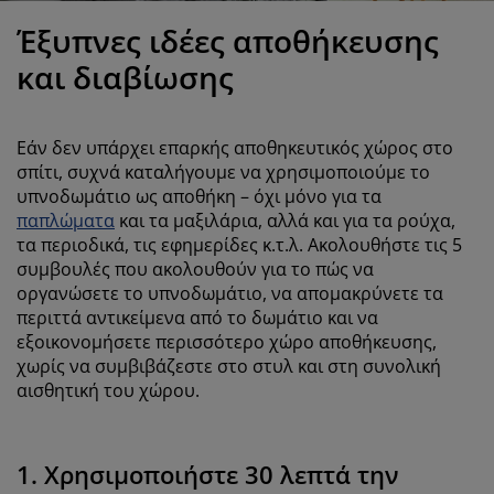
ροστασία επίπλων
ωτισμός εξωτερικού χώρου
εντόνια
κελετοί κρεβατιών
ωτισμός
Έξυπνες ιδέες αποθήκευσης
άμπινγκ
τουλάπες
πoστρώματα κρεβατιού
ίδη σπιτιού
και διαβίωσης
πίπλωση υπνοδωματίου
άβλες κρεβατιού
αιδικό δωμάτιο
Εάν δεν υπάρχει επαρκής αποθηκευτικός χώρος στο
αιδικά στρώματα
ώρος πλυντηρίου
σπίτι, συχνά καταλήγουμε να χρησιμοποιούμε το
υπνοδωμάτιο ως αποθήκη – όχι μόνο για τα
παπλώματα
και τα μαξιλάρια, αλλά και για τα ρούχα,
αιδικά κρεβάτια
τα περιοδικά, τις εφημερίδες κ.τ.λ. Ακολουθήστε τις 5
συμβουλές που ακολουθούν για το πώς να
οργανώσετε το υπνοδωμάτιο, να απομακρύνετε τα
περιττά αντικείμενα από το δωμάτιο και να
εξοικονομήσετε περισσότερο χώρο αποθήκευσης,
χωρίς να συμβιβάζεστε στο στυλ και στη συνολική
αισθητική του χώρου.
1. Χρησιμοποιήστε 30 λεπτά την