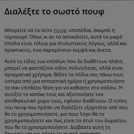
ροστασία επίπλων
ωτισμός εξωτερικού χώρου
εντόνια
κελετοί κρεβατιών
ωτισμός
Διαλέξτε το σωστό πουφ
άμπινγκ
τουλάπες
πoστρώματα κρεβατιού
ίδη σπιτιού
Μπορείτε να τα πείτε
πουφ
, υποπόδια, σκαμπό ή
πίπλωση υπνοδωματίου
άβλες κρεβατιού
αιδικό δωμάτιο
ταμπουρέ. Όπως κι αν τα αποκαλείτε, αυτά τα μικρά
έπιπλα είναι τέλεια για στυλιστικούς λόγους, αλλά και
αιδικά στρώματα
ώρος πλυντηρίου
πρακτικούς, ενώ παραμένουν κομψά και άνετα.
αιδικά κρεβάτια
Αυτό το είδος των επίπλων που δε διαθέτουν πλάτη
μπορεί να φαντάζουν είδος πολυτελείας, αλλά είναι
πραγματικά χρήσιμα. Βάλτε τα πόδια σας πάνω τους
ύστερα από μια κοπιαστική ημέρα ή χρησιμοποιήστε
τα σαν επιπλέον θέση για να καθίσετε στο σαλόνι. Ή
ανοίξτε το καπάκι τους και αξιοποιήστε τον
αποθηκευτικό χώρο τους, εφόσον διαθέτουν. Ο τύπος
του πουφ που πρέπει να διαλέξετε εξαρτάται από που
θα το χρησιμοποιήσετε, για ποιο λόγο θα το
χρησιμοποιήσετε και πώς είναι το στυλ του δωματίου
που θα το χρησιμοποιήσετε. Διαβάστε αυτή τη
δημοσίευση και πάρτε τη σωστή απόφαση.