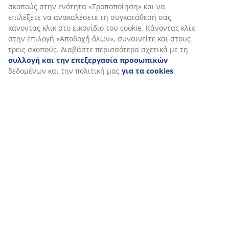
Πώς θέλετε να το χρησιμοποιήσετε;
σκοπούς στην ενότητα «Τροποποίηση» και να
επιλέξετε να ανακαλέσετε τη συγκατάθεσή σας
κάνοντας κλικ στο εικονίδιο του cookie. Κάνοντας κλικ
στην επιλογή «Αποδοχή όλων», συναινείτε και στους
τρεις σκοπούς. Διαβάστε περισσότερα σχετικά με τη
συλλογή και την επεξεργασία προσωπικών
δεδομένων και την πολιτική μας
για τα cookies
.
Εάν πρόκειται να χρησιμοποιήσετε το πουφ ως
υποπόδιο, τότε, το μόνο που χρειάζεται να σκεφτείτε