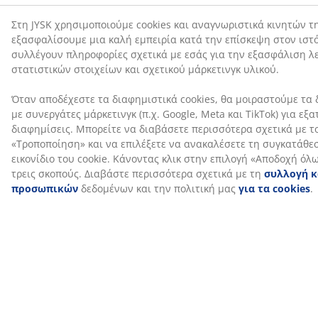
Οδηγοί και δημοσιεύσεις blog
Τα αγαπημένα
Οργανώστε το
O απόλυτος
διακοσμητικά,
χώρο σας με
οδηγός για να
αποθηκευτικά
είδη
επιλέξετε την
κουτιά των
αποθήκευσης
τέλεια
αγοραστών
υπνοδωματίου
ντουλάπα και
λύσεις