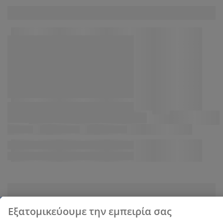
στην επιλογή «Αποδοχή όλων», συναινείτε και στους
τρεις σκοπούς. Διαβάστε περισσότερα σχετικά με τη
συλλογή και την επεξεργασία προσωπικών
δεδομένων και την πολιτική μας
για τα cookies
.