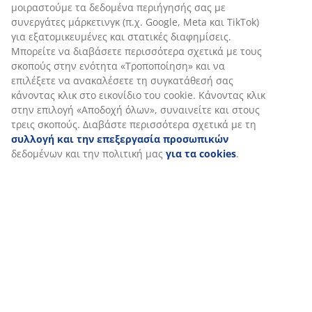
Στη JYSK χρησιμοποιούμε cookies και αναγνωριστικά κινητών
Αποστολή
τηλεφώνων για να εξασφαλίσουμε μια καλή εμπειρία κατά
την επίσκεψη στον ιστότοπό μας. Τα cookies συλλέγουν
πληροφορίες σχετικά με εσάς για την εξασφάλιση
λειτουργικότητας, στατιστικών στοιχείων και σχετικού
μάρκετινγκ υλικού.
Όταν αποδέχεστε τα διαφημιστικά cookies, θα μοιραστούμε τα
δεδομένα περιήγησής σας με συνεργάτες μάρκετινγκ (π.χ.
Google, Meta και TikTok) για εξατομικευμένες και στατικές
διαφημίσεις. Μπορείτε να διαβάσετε περισσότερα σχετικά με
τους σκοπούς στην ενότητα «Τροποποίηση» και να επιλέξετε
να ανακαλέσετε τη συγκατάθεσή σας κάνοντας κλικ στο
εικονίδιο του cookie. Κάνοντας κλικ στην επιλογή «Αποδοχή
όλων», συναινείτε και στους τρεις σκοπούς. Διαβάστε
περισσότερα σχετικά με τη
συλλογή και την επεξεργασία
προσωπικών
δεδομένων και την πολιτική μας
για τα
cookies
.