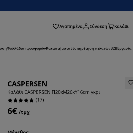
Αγαπημένα
Σύνδεση
Καλάθι
ζήτηση
ευση
Φυλλάδια προσφορών
Καταστήματα
Εξυπηρέτηση πελατών
B2B
Εργασία
CASPERSEN
Καλάθι CASPERSEN Π20xΜ26xΥ16cm γκρι
(
17
)
6€
/τμχ
2352%
Μέγεθος
: