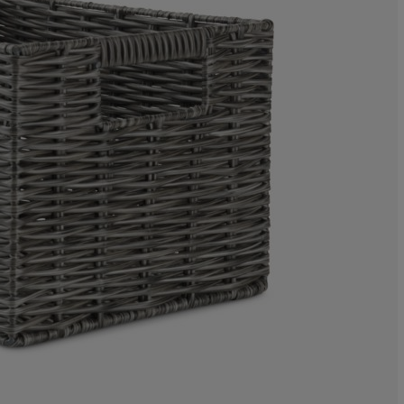
5.88235294117
0%
0%
0%