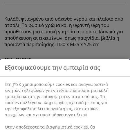
Καλάθι φτιαγμένο από υάκινθο νερού και πλαίσιο από
ατσάλι. Το φυσικό χρώμα και η υφαντή υφή του
προσθέτουν μια φυσική γοητεία στο σπίτι. Ιδανικό για
αποθήκευση αντικειμένων, όπως παιχνίδια, βιβλία ή
προϊόντα περιποίησης. Π30 x Μ35 x Υ25 cm
SKU: 4912843
Χαρακτηριστικά προϊόντος
Αξιολογήσεις
(
55
)