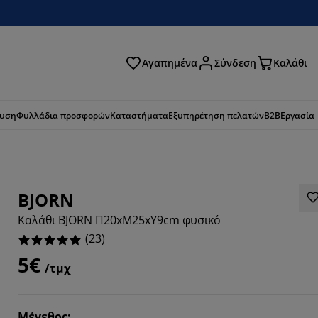
Αγαπημένα
Σύνδεση
Καλάθι
ζήτηση
ευση
Φυλλάδια προσφορών
Καταστήματα
Εξυπηρέτηση πελατών
B2B
Εργασία
BJORN
Καλάθι BJORN Π20xΜ25xΥ9cm φυσικό
(
23
)
5€
/τμχ
Μέγεθος
: