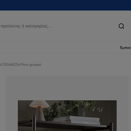
Ανα
Έμπν
RN Π20xΜ25xΥ9cm φυσικό
100%