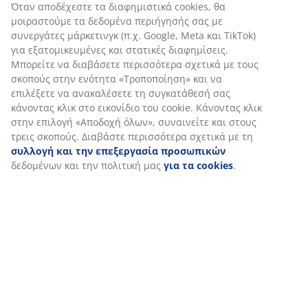
Το στρώμα έχει σχεδιαστεί για να παρέχει στοχευμένη
Όταν αποδέχεστε τα διαφημιστικά cookies, θα
στήριξη μέσω του συνδυασμού ζωνών άνεσης και
μοιραστούμε τα δεδομένα περιήγησής σας με
στρωμάτων. Χωρίζεται σε 7 ζώνες άνεσης, καθεμία από
συνεργάτες μάρκετινγκ (π.χ. Google, Meta και TikTok)
για εξατομικευμένες και στατικές διαφημίσεις.
τις οποίες υποστηρίζει βασικές περιοχές του σώματός
Μπορείτε να διαβάσετε περισσότερα σχετικά με τους
σας, όπως η οσφυϊκή χώρα και οι ώμοι. Αποτελείται
σκοπούς στην ενότητα «Τροποποίηση» και να
από 5 στρώματα άνεσης, τα οποία περιλαμβάνουν
επιλέξετε να ανακαλέσετε τη συγκατάθεσή σας
ελατήρια πολλαπλών θυλάκων και αφρό μνήμης,
κάνοντας κλικ στο εικονίδιο του cookie. Κάνοντας κλικ
καθένα από τα οποία συμβάλλει στο βάθος και τη
στην επιλογή «Αποδοχή όλων», συναινείτε και στους
συνολική στήριξη. Μαζί, αυτά τα στοιχεία προάγουν
τρεις σκοπούς. Διαβάστε περισσότερα σχετικά με τη
τη στοχευμένη στήριξη και την ισορροπημένη άνεση
συλλογή και την επεξεργασία προσωπικών
όλη τη νύχτα.
δεδομένων και την πολιτική μας
για τα cookies
.
Ελατήρια multi-pocket
Ο πυρήνας του στρώματος διαθέτει ένα στρώμα
ελατηρίων multi-pocket 12 cm με 500 ελατήρια ανά m².
Τα ελατήρια πολλαπλών θυλάκων παρέχουν πιο
ομοιόμορφη υποστήριξη, βοηθώντας το στρώμα να
προσαρμόζεται στο σχήμα του σώματός σας. Αυτό
συμβαίνει επειδή κάθε ελατήριο είναι μικρότερο και
υπάρχουν περισσότερα από αυτά.