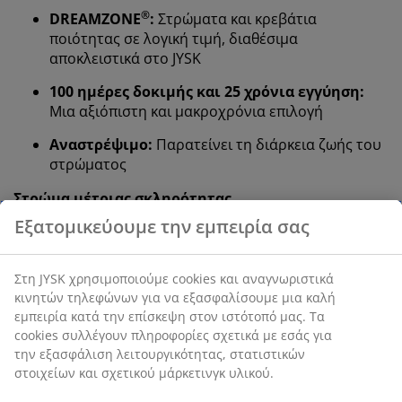
®
DREAMZONE
:
Στρώματα και κρεβάτια
ποιότητας σε λογική τιμή, διαθέσιμα
αποκλειστικά στο JYSK
100 ημέρες δοκιμής και 25 χρόνια εγγύηση:
Μια αξιόπιστη και μακροχρόνια επιλογή
Αναστρέψιμο:
Παρατείνει τη διάρκεια ζωής του
στρώματος
Στρώμα μέτριας σκληρότητας
Ένα στρώμα μέτριας σκληρότητας είναι μια ευέλικτη
Εξατομικεύουμε την εμπειρία σας
επιλογή, που προσφέρει ισορροπημένη στήριξη και
μέτρια προσαρμοστικότητα. Αν και η άνεση διαφέρει
από άτομο σε άτομο, γενικά, όσο πιο βαρύς είστε,
Στη JYSK χρησιμοποιούμε cookies και αναγνωριστικά
τόσο πιο σκληρό πρέπει να είναι το στρώμα σας και το
κινητών τηλεφώνων για να εξασφαλίσουμε μια καλή
αντίστροφο. Το στρώμα πρέπει να είναι αρκετά
εμπειρία κατά την επίσκεψη στον ιστότοπό μας. Τα
μαλακό ή σκληρό ώστε να διατηρεί τη σπονδυλική σας
cookies συλλέγουν πληροφορίες σχετικά με εσάς για
την εξασφάλιση λειτουργικότητας, στατιστικών
στήλη ευθυγραμμισμένη.
στοιχείων και σχετικού μάρκετινγκ υλικού.
Στοχευμένη στήριξη