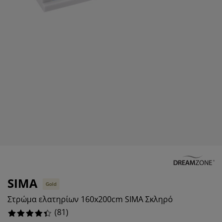
ροστασία επίπλων
ωτισμός εξωτερικού χώρου
εντόνια
κελετοί κρεβατιών
ωτισμός
%
άμπινγκ
τουλάπες
πoστρώματα κρεβατιού
ίδη σπιτιού
%
%
πίπλωση υπνοδωματίου
άβλες κρεβατιού
αιδικό δωμάτιο
%
αιδικά στρώματα
ώρος πλυντηρίου
αιδικά κρεβάτια
SIMA
Gold
Στρώμα ελατηρίων 160x200cm SIMA Σκληρό
(
81
)