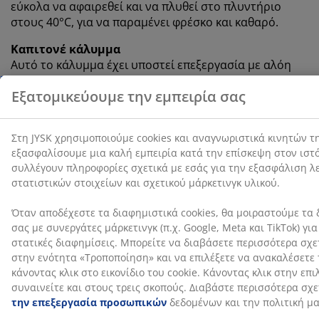
εύκολα να αφαιρεθεί και να πλυθεί στο πλυντήριο
στους 40°C, για να παραμένει φρέσκο και καθαρό.
Καπιτονέ κάλυμμα
Αυτό το κάλυμμα έχει υποστεί επεξεργασία με αλόη
βέρα, η οποία προσδίδει απαλή αίσθηση στο στρώμα.
DREAMZONE®
Η DREAMZONE® έχει ως στόχο τη βελτίωση του ύπνου
σας με εξατομικευμένες λύσεις σε στρώματα και
κρεβάτια. Η ποιότητα και η λειτουργικότητα είναι
βασικά στοιχεία από την ίδρυσή της στη Δανία το
2003. Η DREAMZONE® διατίθεται αποκλειστικά στα
καταστήματα JYSK.
15ετής εγγύηση
Όλα τα PLUS στρώματα με ελατήρια συνοδεύονται
από εκτεταμένη εγγύηση 15 ετών, ώστε να μπορείτε να
αισθάνεστε σίγουροι για την επιλογή σας.
Η οσμή της κατασκευής εξαφανίζεται με τον καιρό
Όταν αγοράζετε ένα καινούργιο στρώμα, μπορεί να