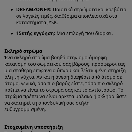
DREAMZONE®:
Ποιοτικά στρώματα και κρεβάτια
σε λογικές τιμές, διαθέσιμα αποκλειστικά στα
καταστήματα JYSK.
15ετής εγγύηση:
Μια επιλογή που διαρκεί.
Σκληρό στρώμα
Ένα σκληρό στρώμα βοηθά στην ομοιόμορφη
κατανομή του σωματικού σας βάρους, προσφέροντας
Εξατομικεύουμε την εμπειρία σας
μια σταθερή επιφάνεια ύπνου και βελτιωμένη στήριξη
όλη τη νύχτα. Αν και η άνεση διαφέρει από άτομο σε
άτομο, γενικά, όσο πιο βαρύς είστε, τόσο πιο σκληρό
Στη JYSK χρησιμοποιούμε cookies και αναγνωριστικά
πρέπει να είναι το στρώμα σας και το αντίστροφο. Το
κινητών τηλεφώνων για να εξασφαλίσουμε μια καλή
στρώμα πρέπει να είναι αρκετά μαλακό ή σκληρό ώστε
εμπειρία κατά την επίσκεψη στον ιστότοπό μας. Τα
να διατηρεί τη σπονδυλική σας στήλη
cookies συλλέγουν πληροφορίες σχετικά με εσάς για
ευθυγραμμισμένη.
την εξασφάλιση λειτουργικότητας, στατιστικών
στοιχείων και σχετικού μάρκετινγκ υλικού.
Στοχευμένη υποστήριξη
Όταν αποδέχεστε τα διαφημιστικά cookies, θα