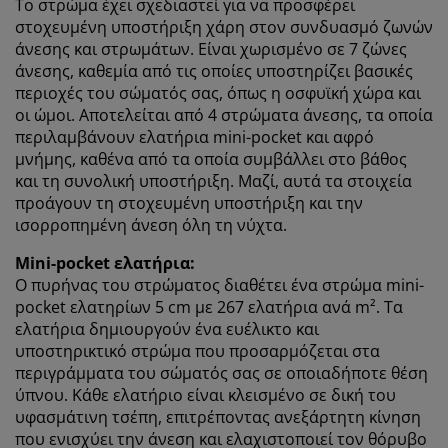
Το στρώμα έχει σχεδιαστεί για να προσφέρει
μοιραστούμε τα δεδομένα περιήγησής σας με
στοχευμένη υποστήριξη χάρη στον συνδυασμό ζωνών
συνεργάτες μάρκετινγκ (π.χ. Google, Meta και TikTok)
άνεσης και στρωμάτων. Είναι χωρισμένο σε 7 ζώνες
για εξατομικευμένες και στατικές διαφημίσεις.
άνεσης, καθεμία από τις οποίες υποστηρίζει βασικές
Μπορείτε να διαβάσετε περισσότερα σχετικά με τους
περιοχές του σώματός σας, όπως η οσφυϊκή χώρα και
σκοπούς στην ενότητα «Τροποποίηση» και να
οι ώμοι. Αποτελείται από 4 στρώματα άνεσης, τα οποία
επιλέξετε να ανακαλέσετε τη συγκατάθεσή σας
περιλαμβάνουν ελατήρια mini-pocket και αφρό
κάνοντας κλικ στο εικονίδιο του cookie. Κάνοντας κλικ
στην επιλογή «Αποδοχή όλων», συναινείτε και στους
μνήμης, καθένα από τα οποία συμβάλλει στο βάθος
τρεις σκοπούς. Διαβάστε περισσότερα σχετικά με τη
και τη συνολική υποστήριξη. Μαζί, αυτά τα στοιχεία
συλλογή και την επεξεργασία προσωπικών
προάγουν τη στοχευμένη υποστήριξη και την
δεδομένων και την πολιτική μας
για τα cookies
.
ισορροπημένη άνεση όλη τη νύχτα.
Mini-pocket ελατήρια:
Ο πυρήνας του στρώματος διαθέτει ένα στρώμα mini-
pocket ελατηρίων 5 cm με 267 ελατήρια ανά m². Τα
ελατήρια δημιουργούν ένα ευέλικτο και
υποστηρικτικό στρώμα που προσαρμόζεται στα
περιγράμματα του σώματός σας σε οποιαδήποτε θέση
ύπνου. Κάθε ελατήριο είναι κλεισμένο σε δική του
υφασμάτινη τσέπη, επιτρέποντας ανεξάρτητη κίνηση
που ενισχύει την άνεση και ελαχιστοποιεί τον θόρυβο