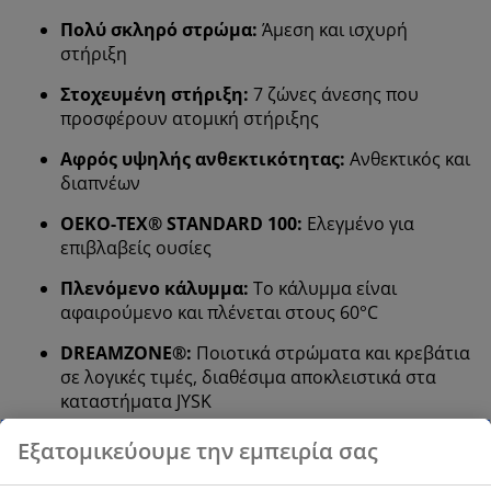
Πολύ σκληρό στρώμα:
Άμεση και ισχυρή
στήριξη
Στοχευμένη στήριξη:
7 ζώνες άνεσης που
προσφέρουν ατομική στήριξης
Αφρός υψηλής ανθεκτικότητας:
Ανθεκτικός και
διαπνέων
OEKO-TEX® STANDARD 100:
Ελεγμένο για
επιβλαβείς ουσίες
Πλενόμενο κάλυμμα:
Το κάλυμμα είναι
αφαιρούμενο και πλένεται στους 60°C
DREAMZONE®:
Ποιοτικά στρώματα και κρεβάτια
σε λογικές τιμές, διαθέσιμα αποκλειστικά στα
καταστήματα JYSK
Πολύ σκληρό στρώμα
Ένα πολύ σκληρό στρώμα σας προσφέρει άμεση