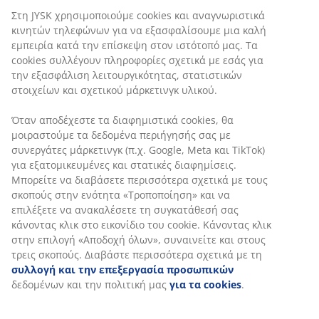
στήριξη, εξασφαλίζοντας ελάχιστη βύθιση καθ' όλη τη
διάρκεια της νύχτας. Αν και η άνεση διαφέρει από
άτομο σε άτομο, γενικά, όσο πιο βαρύς είστε, τόσο πιο
Εξατομικεύουμε την εμπειρία σας
σκληρό πρέπει να είναι το στρώμα σας και το
αντίστροφο. Το στρώμα πρέπει να είναι αρκετά
μαλακό ή σκληρό ώστε να διατηρεί τη σπονδυλική σας
Στη JYSK χρησιμοποιούμε cookies και αναγνωριστικά
στήλη ευθυγραμμισμένη.
κινητών τηλεφώνων για να εξασφαλίσουμε μια καλή
εμπειρία κατά την επίσκεψη στον ιστότοπό μας. Τα
Στοχευμένη στήριξη
cookies συλλέγουν πληροφορίες σχετικά με εσάς για την
Το στρώμα έχει σχεδιαστεί για να παρέχει στοχευμένη
εξασφάλιση λειτουργικότητας, στατιστικών στοιχείων και
στήριξη. Είναι χωρισμένο σε 7 ζώνες άνεσης, καθεμία
σχετικού μάρκετινγκ υλικού.
από τις οποίες υποστηρίζει βασικές περιοχές του
σώματός σας, όπως η οσφυϊκή χώρα και οι ώμοι. Αυτό
Όταν αποδέχεστε τα διαφημιστικά cookies, θα
παρέχει στοχευμένη στήριξη και ισορροπημένη άνεση
μοιραστούμε τα δεδομένα περιήγησής σας με συνεργάτες
όλη τη νύχτα.
μάρκετινγκ (π.χ. Google, Meta και TikTok) για
εξατομικευμένες και στατικές διαφημίσεις. Μπορείτε να
Αφρός υψηλής ανθεκτικότητας
διαβάσετε περισσότερα σχετικά με τους σκοπούς στην
Ο αφρός υψηλής ανθεκτικότητας προσφέρει ένα
ενότητα «Τροποποίηση» και να επιλέξετε να ανακαλέσετε
ευέλικτο και ελαστικό στρώμα. Έχει υψηλή πυκνότητα
τη συγκατάθεσή σας κάνοντας κλικ στο εικονίδιο του
και μεγάλη αντοχή. Η ανοιχτή κυτταρική δομή του τον
cookie. Κάνοντας κλικ στην επιλογή «Αποδοχή όλων»,