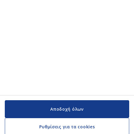
Κατηγορίες προϊόντων
Κατηγορίες προϊόντων
Εγχειρίδια και υποστήριξη
Εγχειρίδια και υποστήριξη
JYSK
JYSK
Κεντρικά Γραφεία
Ακολουθήστε τη JYSK