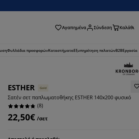
Αγαπημένα
Σύνδεση
Καλάθι
ζήτηση
ευση
Φυλλάδια προσφορών
Καταστήματα
Εξυπηρέτηση πελατών
B2B
Εργασία
ESTHER
Gold
Σατέν σετ παπλωματοθήκης ESTHER 140x200 φυσικό
(
8
)
22,50€
/σετ