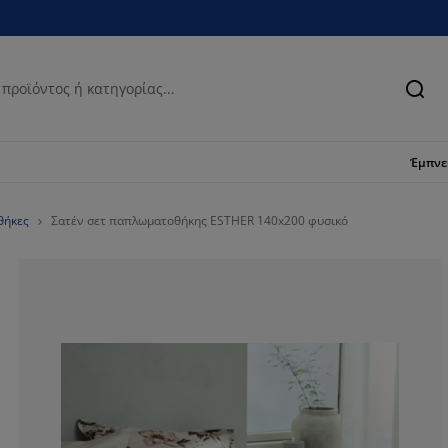
Ανα
Έμπν
θήκες
Σατέν σετ παπλωματοθήκης ESTHER 140x200 φυσικό
87.5%