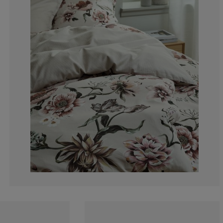
0%
12.5%
0%
0%