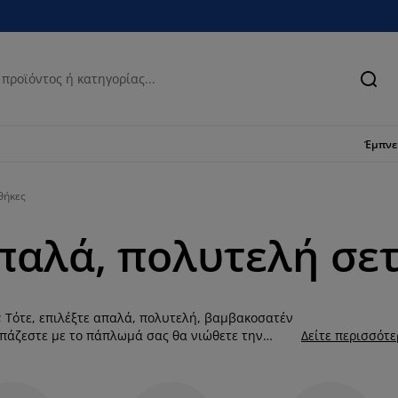
Ανα
Έμπν
θήκες
Απαλά, πολυτελή σ
; Τότε, επιλέξτε απαλά, πολυτελή, βαμβακοσατέν
πάζεστε με το πάπλωμά σας θα νιώθετε την
Δείτε περισσότ
".
βατοκάμαράς σας. Ένα σετ παπλωματοθήκης
 μαξιλαροθήκες από βαμβάκι σατέν, ανάλογα με