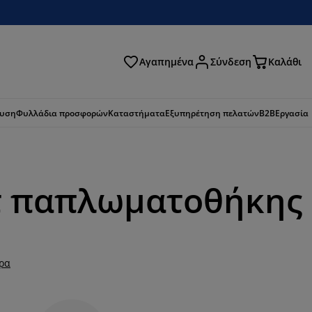
Αγαπημένα
Σύνδεση
Καλάθι
ζήτηση
ευση
Φυλλάδια προσφορών
Καταστήματα
Εξυπηρέτηση πελατών
B2B
Εργασία
ετ παπλωματοθήκης
ερα