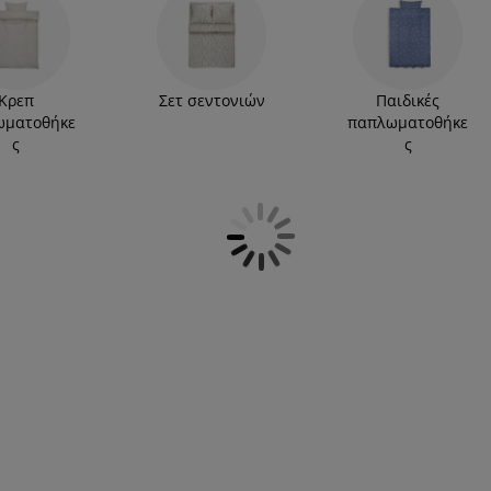
ες σας από τη συλλογή μας, είτε ψάχνετε για
λή βαμβακοσατέν ή παπλωματοθήκη υπέρδιπλη
ρο πολυτελή που θα απολαμβάνετε να
Κρεπ
Σετ σεντονιών
Παιδικές
ωματοθήκε
παπλωματοθήκε
ς
ς