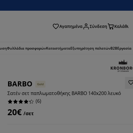
Αγαπημένα
Σύνδεση
Καλάθι
ζήτηση
ευση
Φυλλάδια προσφορών
Καταστήματα
Εξυπηρέτηση πελατών
B2B
Εργασία
BARBO
Gold
Σατέν σετ παπλωματοθήκης BARBO 140x200 λευκό
(
6
)
20€
/σετ
3334%