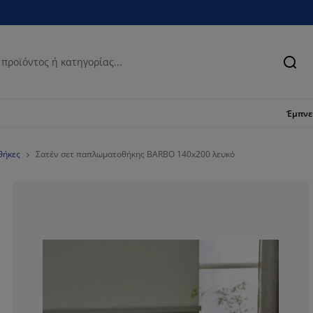
Ανα
Έμπν
θήκες
Σατέν σετ παπλωματοθήκης BARBO 140x200 λευκό
83.3333333333