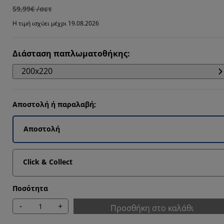
59,99€ /σετ
Η τιμή ισχύει μέχρι 19.08.2026
Διάσταση παπλωματοθήκης
:
1111%
200x220
Αποστολή ή παραλαβή;
Αποστολή
Click & Collect
Ποσότητα
-
+
Προσθήκη στο καλάθι