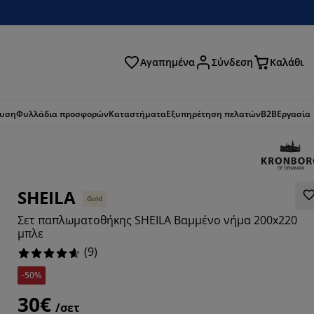
Αγαπημένα
Σύνδεση
Καλάθι
ζήτηση
ευση
Φυλλάδια προσφορών
Καταστήματα
Εξυπηρέτηση πελατών
B2B
Εργασία
SHEILA
Gold
Σετ παπλωματοθήκης SHEILA Βαμμένο νήμα 200x220
μπλε
(
9
)
-50%
8889%
30€
/σετ