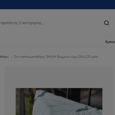
Ανα
Έμπν
οθήκες
Σετ παπλωματοθήκης SHEILA Βαμμένο νήμα 200x220 μπλε
88.8888888888