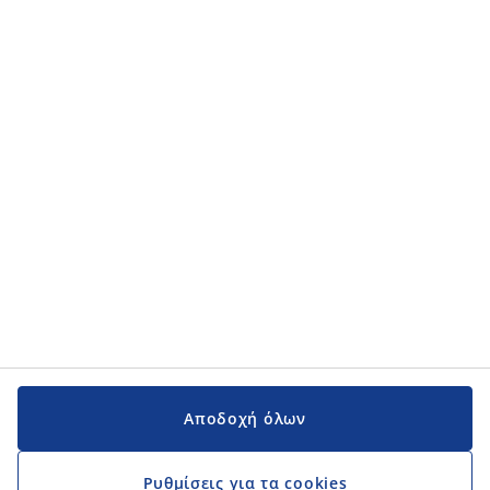
Κατηγορίες προϊόντων
Κατηγορίες προϊόντων
Εγχειρίδια και υποστήριξη
Εγχειρίδια και υποστήριξη
JYSK
JYSK
Κεντρικά Γραφεία
Ακολουθήστε τη JYSK