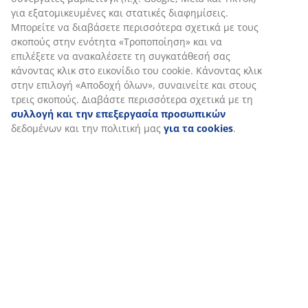
Εξατομικεύουμε την εμπειρία σας
Στη JYSK χρησιμοποιούμε cookies και αναγνωριστικά κινητών
τηλεφώνων για να εξασφαλίσουμε μια καλή εμπειρία κατά την
επίσκεψη στον ιστότοπό μας. Τα cookies συλλέγουν πληροφορί
σχετικά με εσάς για την εξασφάλιση λειτουργικότητας, στατισ
στοιχείων και σχετικού μάρκετινγκ υλικού.
Όταν αποδέχεστε τα διαφημιστικά cookies, θα μοιραστούμε τα
δεδομένα περιήγησής σας με συνεργάτες μάρκετινγκ (π.χ. Googl
Meta και TikTok) για εξατομικευμένες και στατικές διαφημίσεις.
Μπορείτε να διαβάσετε περισσότερα σχετικά με τους σκοπούς 
ενότητα «Τροποποίηση» και να επιλέξετε να ανακαλέσετε τη
συγκατάθεσή σας κάνοντας κλικ στο εικονίδιο του cookie. Κάνο
κλικ στην επιλογή «Αποδοχή όλων», συναινείτε και στους τρεις
σκοπούς. Διαβάστε περισσότερα σχετικά με τη
συλλογή και τη