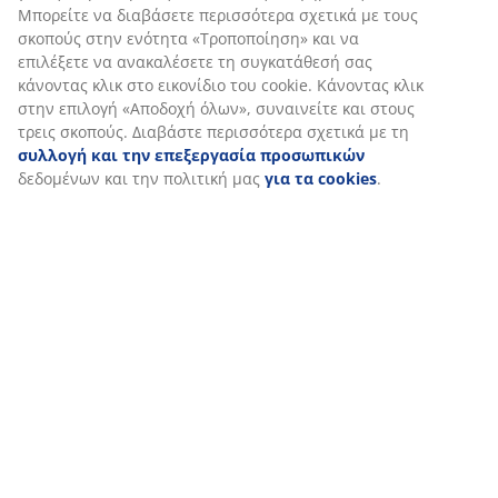
Εξατομικεύουμε την εμπειρία σας
Στη JYSK χρησιμοποιούμε cookies και αναγνωριστικά κινητών 
για να εξασφαλίσουμε μια καλή εμπειρία κατά την επίσκεψη σ
ιστότοπό μας. Τα cookies συλλέγουν πληροφορίες σχετικά με εσ
εξασφάλιση λειτουργικότητας, στατιστικών στοιχείων και σχετ
μάρκετινγκ υλικού.
Όταν αποδέχεστε τα διαφημιστικά cookies, θα μοιραστούμε τα
περιήγησής σας με συνεργάτες μάρκετινγκ (π.χ. Google, Meta κα
για εξατομικευμένες και στατικές διαφημίσεις. Μπορείτε να δι
περισσότερα σχετικά με τους σκοπούς στην ενότητα «Τροποποί
επιλέξετε να ανακαλέσετε τη συγκατάθεσή σας κάνοντας κλικ σ