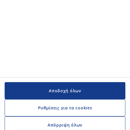
Εγχειρίδια και υποστήριξη
Εγχειρίδια και υποστήριξη
JYSK
JYSK
Κεντρικά Γραφεία
Ακολουθήστε τη JYSK