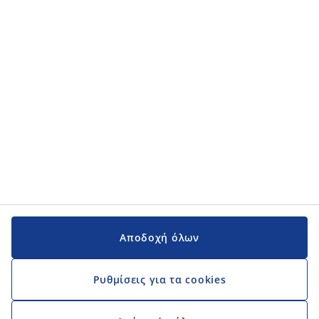
Κατηγορίες προϊόντων
Εγχειρίδια και υποστήριξη
Εγχειρίδια και υποστήριξη
JYSK
JYSK
Κεντρικά Γραφεία
Ακολουθήστε τη JYSK
Αποδοχή όλων
Ρυθμίσεις για τα cookies