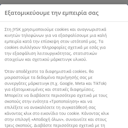
Εξατομικεύουμε την εμπειρία σας
Χαρακτηριστικά προϊόντος
Στη JYSK χρησιμοποιούμε cookies και αναγνωριστικά
κινητών τηλεφώνων για να εξασφαλίσουμε μια καλή
εμπειρία κατά την επίσκεψη στον ιστότοπό μας. Τα
Αξιολογήσεις
cookies συλλέγουν πληροφορίες σχετικά με εσάς για
την εξασφάλιση λειτουργικότητας, στατιστικών
(
2
)
στοιχείων και σχετικού μάρκετινγκ υλικού.
Όταν αποδέχεστε τα διαφημιστικά cookies, θα
Αποστολή
μοιραστούμε τα δεδομένα περιήγησής σας με
συνεργάτες μάρκετινγκ (π.χ. Google, Meta και TikTok)
για εξατομικευμένες και στατικές διαφημίσεις.
Μπορείτε να διαβάσετε περισσότερα σχετικά με τους
σκοπούς στην ενότητα «Τροποποίηση» και να
επιλέξετε να ανακαλέσετε τη συγκατάθεσή σας
κάνοντας κλικ στο εικονίδιο του cookie. Κάνοντας κλικ
στην επιλογή «Αποδοχή όλων», συναινείτε και στους
τρεις σκοπούς. Διαβάστε περισσότερα σχετικά με τη