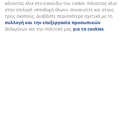
Αποστολή
Όταν αποδέχεστε τα διαφημιστικά cookies, θα μοιραστούμε τα
δεδομένα περιήγησής σας με συνεργάτες μάρκετινγκ (π.χ.
Google, Meta και TikTok) για εξατομικευμένες και στατικές
διαφημίσεις. Μπορείτε να διαβάσετε περισσότερα σχετικά με
τους σκοπούς στην ενότητα «Τροποποίηση» και να επιλέξετε
να ανακαλέσετε τη συγκατάθεσή σας κάνοντας κλικ στο
εικονίδιο του cookie. Κάνοντας κλικ στην επιλογή «Αποδοχή
όλων», συναινείτε και στους τρεις σκοπούς. Διαβάστε
περισσότερα σχετικά με τη
συλλογή και την επεξεργασία
προσωπικών
δεδομένων και την πολιτική μας
για τα
cookies
.