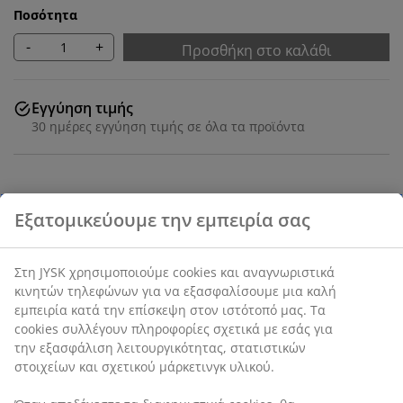
Ποσότητα
-
+
Προσθήκη στο καλάθι
Εγγύηση τιμής
30 ημέρες εγγύηση τιμής σε όλα τα προϊόντα
SKU: 7392780
Χαρακτηριστικά προϊόντος
Αξιολογήσεις
(
5
)