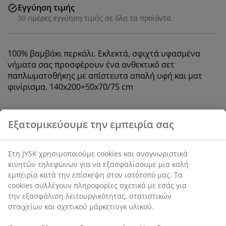
Εγγύηση τιμής
30 ημέρες εγγύηση τιμής σε όλα τα προϊόντα
100% βαμβάκι περκάλι. Εκλεκτά, σφιχτά υφασμένα
νήματα σας προσφέρουν ένα ανθεκτικό σετ
παπλωματοθήκης με απίστευτα απαλή υφή και ματ
φινίρισμα. 140x200+50x70/75 cm
SKU: 1843480
Χαρακτηριστικά προϊόντος
Αξιολογήσεις
(
21
)