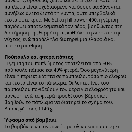
μόνωσης: δροσερό, ζεστό και extra ζεστό. Αυτό το
την εξασφάλιση λειτουργικότητας, στατιστικών
πάπλωμα είναι σχεδιασμένο για όσους αισθάνονται
στοιχείων και σχετικού μάρκετινγκ υλικού.
συνήθως άνετα ζεστά τη νύχτα, ούτε υπερβολικά
ζεστά ούτε κρύα. Με δείκτη fill power 400, η γέμιση
Όταν αποδέχεστε τα διαφημιστικά cookies, θα
παγιδεύει αποτελεσματικά τον αέρα, βοηθώντας στη
μοιραστούμε τα δεδομένα περιήγησής σας με
διατήρηση της θερμότητας καθ’ όλη τη διάρκεια της
συνεργάτες μάρκετινγκ (π.χ. Google, Meta και TikTok)
νύχτας, ενώ παράλληλα διατηρεί μια ελαφριά και
για εξατομικευμένες και στατικές διαφημίσεις.
αφράτη αίσθηση.
Μπορείτε να διαβάσετε περισσότερα σχετικά με τους
σκοπούς στην ενότητα «Τροποποίηση» και να
Πούπουλο και φτερά πάπιας
επιλέξετε να ανακαλέσετε τη συγκατάθεσή σας
Η γέμιση του παπλώματος αποτελείται από 60%
κάνοντας κλικ στο εικονίδιο του cookie. Κάνοντας κλικ
πούπουλο πάπιας και 40% φτερά. Όσο μεγαλύτερη
στην επιλογή «Αποδοχή όλων», συναινείτε και στους
είναι η περιεκτικότητα σε πούπουλο, τόσο πιο ελαφρύ
τρεις σκοπούς. Διαβάστε περισσότερα σχετικά με τη
και ζεστό είναι το πάπλωμα. Οι λεπτές ίνες του
συλλογή και την επεξεργασία προσωπικών
πούπουλου παγιδεύουν τον αέρα για ελαφρότητα και
δεδομένων και την πολιτική μας
για τα cookies
.
μόνωση, ενώ τα φτερά προσθέτουν βάρος και
βοηθούν το πάπλωμα να διατηρεί το σχήμα του.
Βάρος γέμισης 1140 g.
Ύφασμα από βαμβάκι
Το βαμβάκι είναι αναπνεύσιμο υλικό και προσφέρει