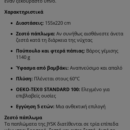
έναν ξεκούραστο ύπνο.
Χαρακτηριστικά
Διαστάσεις:
155x220 cm
Ζεστό πάπλωμα:
Αν συνήθως αισθάνεστε άνετα
ζεστά κατά τη διάρκεια της νύχτας
Πούπουλο και φτερά πάπιας:
Βάρος γέμισης
1140 g
Ύφασμα από βαμβάκι:
Αναπνεύσιμο και απαλό
Πλύση:
Πλένεται στους 60°C
OEKO-TEX® STANDARD 100:
Ελεγμένο για
Εξατομικεύουμε την εμπειρία σας
επιβλαβείς ουσίες
Εγγύηση 5 ετών:
Μια ανθεκτική επιλογή
Στη JYSK χρησιμοποιούμε cookies και αναγνωριστικά
κινητών τηλεφώνων για να εξασφαλίσουμε μια καλή
Ζεστό πάπλωμα
εμπειρία κατά την επίσκεψη στον ιστότοπό μας. Τα
Τα παπλώματα της JYSK διατίθενται σε τρία επίπεδα
cookies συλλέγουν πληροφορίες σχετικά με εσάς για