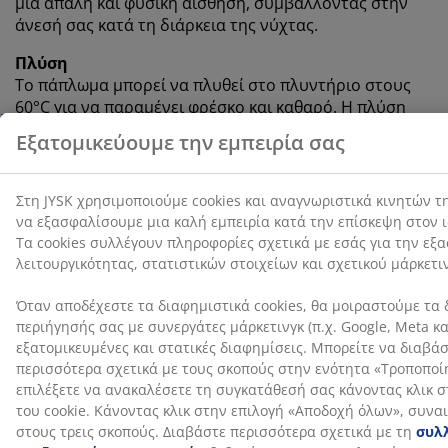
μια απαλή και φυσική αίσθηση, συμβάλλοντας στην
άνεσή σας κατά τη διάρκεια της νύχτας.
Πλύση
Το πάπλωμα μπορεί να πλυθεί στο πλυντήριο στους
60°C για να παραμένει φρέσκο και καθαρό. Η πλύση
στους 60°C ή και υψηλότερα απομακρύνει τα
ανεπιθύμητα ακάρεα σκόνης από το ύφασμα.
Χρησιμοποιήστε κατάλληλο απορρυπαντικό χωρίς
ένζυμα για φυσικές γεμίσεις.
OEKO-TEX® STANDARD 100
Το προϊόν αυτό διαθέτει πιστοποίηση OEKO-TEX®
STANDARD 100. Αυτό σημαίνει ότι κάθε του στοιχείο
έχει ελεγχθεί από ανεξάρτητα ινστιτούτα OEKO-TEX®
και πληροί αυστηρά όρια για επιβλαβείς ουσίες.
Εγγύηση 5 ετών
Όλα τα παπλώματα PLUS συνοδεύονται από
εκτεταμένη εγγύηση 5 ετών, ώστε να μπορείτε να είστε
σίγουροι για την επιλογή σας.