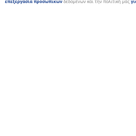
Αφήστε μας να σας βοηθήσουμε να επιλέξετε το
κατάλληλο πάπλωμα
Για να μάθετε περισσότερα σχετικά με το ποιο
πάπλωμα είναι κατάλληλο για εσάς, διαβάστε τους
οδηγούς μας ή επισκεφθείτε το τοπικό κατάστημα JYSK
για εξατομικευμένη καθοδήγηση από το εξειδικευμένο
προσωπικό μας. Δοκιμάστε διαφορετικά παπλώματα
και λάβετε βοήθεια στην επιλογή με βάση τις
προτιμήσεις σας σε μόνωση, τύπο γέμισης και
θερμικές ιδιότητες.
SKU: 4011567
Χαρακτηριστικά προϊόντος
Αξιολογήσεις