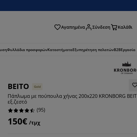
Αγαπημένα
Σύνδεση
Καλάθι
ζήτηση
ευση
Φυλλάδια προσφορών
Καταστήματα
Εξυπηρέτηση πελατών
B2B
Εργασία
BEITO
Gold
Πάπλωμα με πούπουλα χήνας 200x220 KRONBORG BEI
εξ.ζεστό
(
95
)
150€
/τμχ
9474%