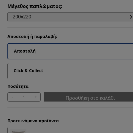
4211%
Μέγεθος παπλώματος
:
7367%
200x220
7367%
1578%
Αποστολή ή παραλαβή;
Αποστολή
Click & Collect
Ποσότητα
-
+
Προσθήκη στο καλάθι
Προτεινόμενα προϊόντα