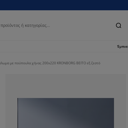
Ανα
Έμπν
λωμα με πούπουλα χήνας 200x220 KRONBORG BEITO εξ.ζεστό
82.1052631578