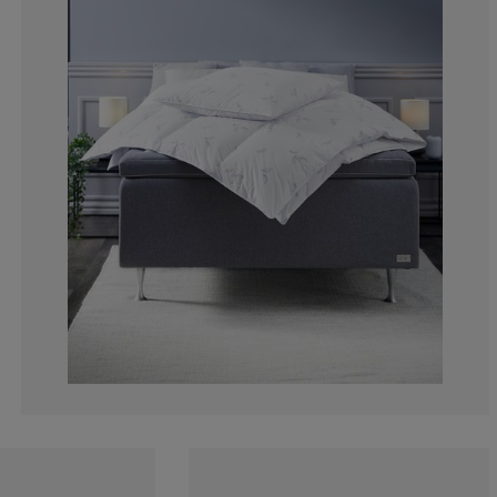
6.31578947368
2.105263157894
2.105263157894
7.36842105263