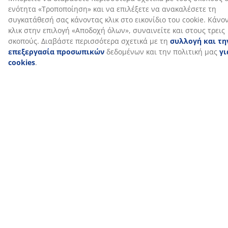
κατάλληλο πάπλωμα
Για να μάθετε περισσότερα σχετικά με το ποιο
πάπλωμα είναι κατάλληλο για εσάς, διαβάστε τους
οδηγούς μας ή επισκεφθείτε το τοπικό κατάστημα JYSK
για εξατομικευμένη καθοδήγηση από το εξειδικευμένο
προσωπικό μας. Δοκιμάστε διαφορετικά παπλώματα
και λάβετε βοήθεια στην επιλογή με βάση τις
προτιμήσεις σας σε μόνωση, τύπο γέμισης και
θερμικές ιδιότητες.
SKU: 4059785
Χαρακτηριστικά προϊόντος
Αξιολογήσεις
(
150
)