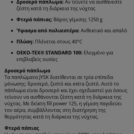
Δροσερό πάπλωμα:
Αν τείνετε να αισθάνεστε
ζέστη κατά τη διάρκεια της νύχτας
Φτερά πάπιας:
Βάρος γέμισης 1250 g
Ύφασμα από πολυεστέρα:
Ανθεκτικό και απαλό
Πλύση:
Πλένεται στους 40°C
Εξατομικεύουμε την εμπειρία σας
OEKO-TEX® STANDARD 100:
Ελεγμένο για
επιβλαβείς ουσίες
Δροσερό πάπλωμα
Στη JYSK χρησιμοποιούμε cookies και αναγνωριστικά
κινητών τηλεφώνων για να εξασφαλίσουμε μια καλή
Τα παπλώματα JYSK διατίθενται σε τρία επίπεδα
εμπειρία κατά την επίσκεψη στον ιστότοπό μας. Τα
μόνωσης: δροσερό, ζεστό και extra ζεστό. Αυτό το
cookies συλλέγουν πληροφορίες σχετικά με εσάς για
πάπλωμα είναι δροσερό και έχει σχεδιαστεί για όσους
την εξασφάλιση λειτουργικότητας, στατιστικών
τείνουν να αισθάνονται ζέστη κατά τη διάρκεια της
στοιχείων και σχετικού μάρκετινγκ υλικού.
νύχτας. Με δείκτη fill power 125, η γέμιση παγιδεύει
τον αέρα, συμβάλλοντας στη διατήρηση της
Όταν αποδέχεστε τα διαφημιστικά cookies, θα
θερμότητας κατά τη διάρκεια της νύχτας.
μοιραστούμε τα δεδομένα περιήγησής σας με
συνεργάτες μάρκετινγκ (π.χ. Google, Meta και TikTok)
Φτερά πάπιας
για εξατομικευμένες και στατικές διαφημίσεις.