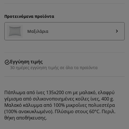
Προτεινόμενα προϊόντα
Μαξιλάρια
Εγγύηση τιμής
30 ημέρες εγγύηση τιμής σε όλα τα προϊόντα
Εξατομικεύουμε την εμπειρία σας
Πάπλωμα από ίνες 135x200 cm με μαλακό, ελαφρύ
γέμισμα από σιλικονοποιημένες κοίλες ίνες, 400 g.
Στη JYSK χρησιμοποιούμε cookies και αναγνωριστικά
Μαλακό κάλυμμα από 100% μικροΐνες πολυεστέρα
κινητών τηλεφώνων για να εξασφαλίσουμε μια καλή
(100% ανακυκλωμένο). Πλύσιμο στους 60°C. Περιλ.
εμπειρία κατά την επίσκεψη στον ιστότοπό μας. Τα
θήκη αποθήκευσης.
cookies συλλέγουν πληροφορίες σχετικά με εσάς για
την εξασφάλιση λειτουργικότητας, στατιστικών