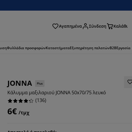
Αγαπημένα
Σύνδεση
Καλάθι
ζήτηση
ευση
Φυλλάδια προσφορών
Καταστήματα
Εξυπηρέτηση πελατών
B2B
Εργασία
JONNA
Plus
Κάλυμμα μαξιλαριού JONNA 50x70/75 λευκό
(
136
)
6€
/τμχ
3529%