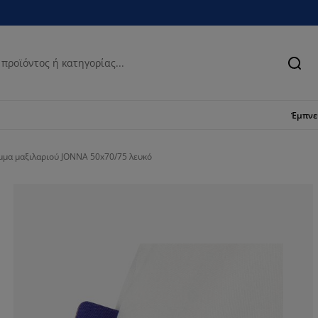
Ανα
Έμπν
μμα μαξιλαριού JONNA 50x70/75 λευκό
66.1764705882