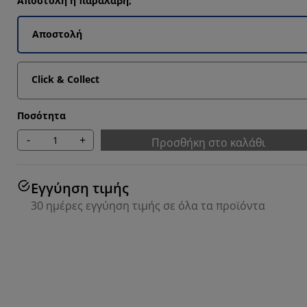
Αποστολή ή παραλαβή;
2355%
1766%
Αποστολή
647%
Click & Collect
4707%
Ποσότητα
-
+
Προσθήκη στο καλάθι
Εγγύηση τιμής
30 ημέρες εγγύηση τιμής σε όλα τα προϊόντα