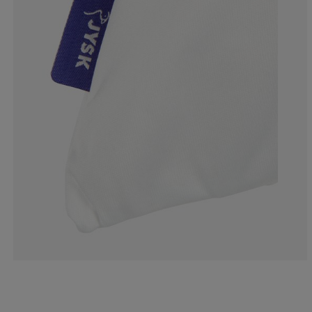
16.91176470588
2.205882352941
5.88235294117
8.82352941176